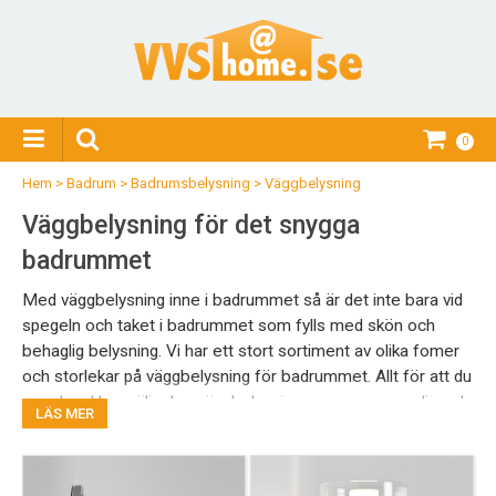
0
Hem
>
Badrum
>
Badrumsbelysning
>
Väggbelysning
Väggbelysning för det snygga
badrummet
Med väggbelysning inne i badrummet så är det inte bara vid
spegeln och taket i badrummet som fylls med skön och
behaglig belysning. Vi har ett stort sortiment av olika fomer
och storlekar på väggbelysning för badrummet. Allt för att du
som kund kan välja den väggbelysningen som passar dig och
LÄS MER
ditt badrum bäst. Har du några frågor eller vill ha mer
information så är du välkommen att kontakta vår kundtjänst.