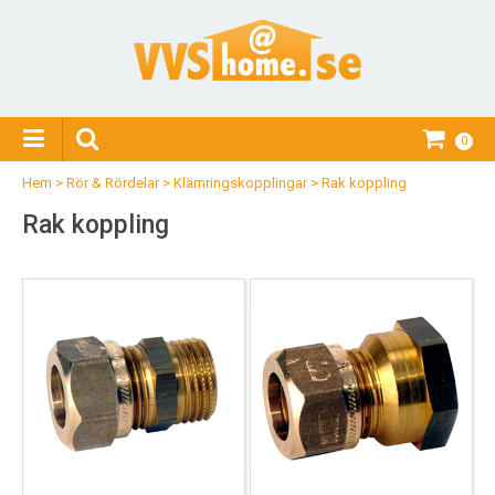
0
Hem
>
Rör & Rördelar
>
Klämringskopplingar
>
Rak koppling
Rak koppling