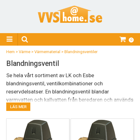
0
Hem
>
Värme
>
Värmematerial
>
Blandningsventiler
Blandningsventil
Se hela vårt sortiment av LK och Esbe
blandningsventil, ventilkombinationer och
reservdelsatser. En blandningsventil blandar
varmvatten och kallvatten från beredaren och används
LÄS MER
för bland annat varmvattenberedning och
tappvattenreglering.
Blandningsventil varmvatten
En blandningsventil för varmvatten skyddar även rören