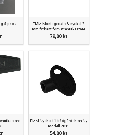
ng 5-pack
FMM Montagesats & nyckel 7
mm fyrkant för vattenutkastare
r
79,00 kr
tenutkastare
FMM Nyckel till trädgårdskran Ny
9
modell 2015
kr
54,00 kr