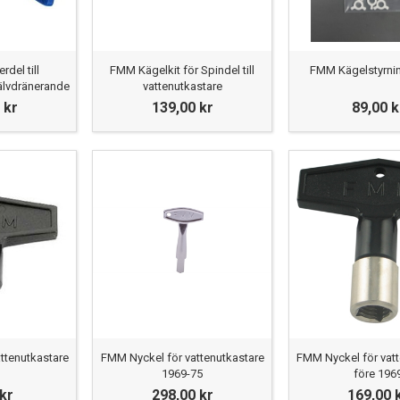
del till
FMM Kägelkit för Spindel till
FMM Kägelstyrni
jälvdränerande
vattenutkastare
 kr
139,00 kr
89,00 k
ttenutkastare
FMM Nyckel för vattenutkastare
FMM Nyckel för vat
1969-75
före 196
 kr
298,00 kr
169,00 