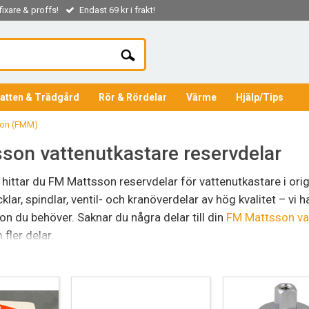
ixare & proffs!
Endast 69 kr i frakt!
atten & Trädgård
Rör & Rördelar
Värme
Hjälp/Tips
on (FMM)
son vattenutkastare reservdelar
ttar du FM Mattsson reservdelar för vattenutkastare i origi
cklar, spindlar, ventil- och kranöverdelar av hög kvalitet – vi 
n du behöver. Saknar du några delar till din
FM Mattsson va
 fler delar.