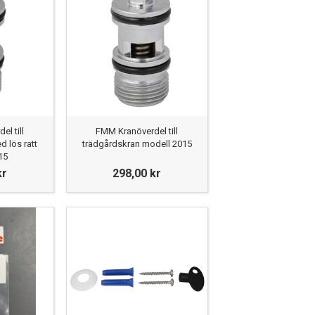
l till
FMM Kranöverdel till
 lös ratt
trädgårdskran modell 2015
15
kr
298,00 kr