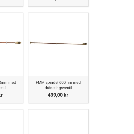
00mm med
FMM spindel 600mm med
ntil
dräneringsventil
kr
439,00 kr