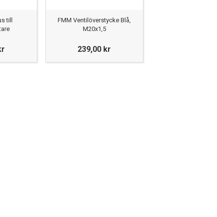
 till
FMM Ventilöverstycke Blå,
tare
M20x1,5
kr
239,00 kr