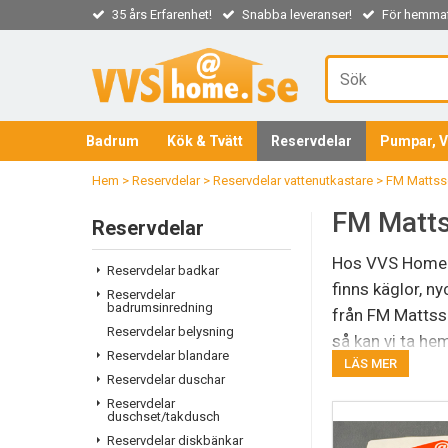
35 års Erfarenhet!
Snabba leveranser!
För hemmaf
Badrum
Kök & Tvätt
Reservdelar
Pumpar, V
Hem
>
Reservdelar
>
Reservdelar vattenutkastare
>
FM Mattss
FM Matts
Reservdelar
Hos VVS Home hi
Reservdelar badkar
finns käglor, ny
Reservdelar
badrumsinredning
från FM Mattsso
Reservdelar belysning
så kan vi ta hem
Reservdelar blandare
LÄS MER
Reservdelar duschar
Reservdelar
duschset/takdusch
Reservdelar diskbänkar