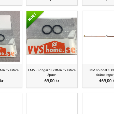
ttenutkastare
FMM O-ringar till vattenutkastare
FMM spindel 10
2pack
dräneringsve
 kr
69,00 kr
469,00 