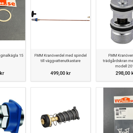
ginalkägla 15
FMM Kranöverdel med spindel
FMM Kranöverde
till väggvattenutkastare
trädgårdskran med
modell 20
 kr
499,00 kr
298,00 