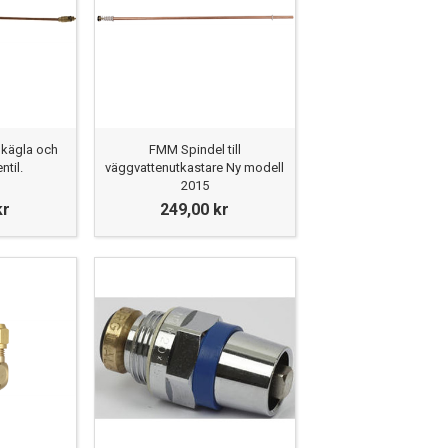
kägla och
FMM Spindel till
ntil.
väggvattenutkastare Ny modell
2015
kr
249,00 kr