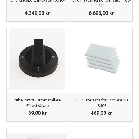
CTC Kretskort, mjukstart 0616-
CTC Fläkt med kondensator 105-
111
4.349,00 kr
6.695,00 kr
Nibe Ratt till Strömställare
CTC Filtersats för EcoVent 20
Effektväljare
i350F
69,00 kr
469,00 kr