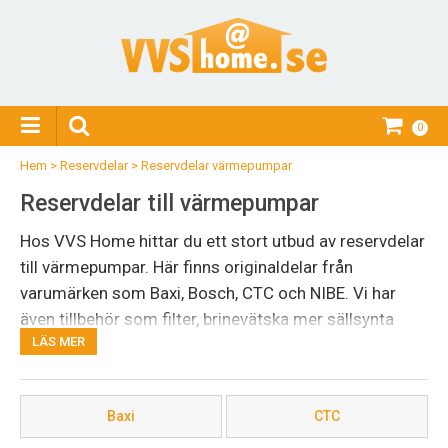
0
Hem
>
Reservdelar
>
Reservdelar värmepumpar
Reservdelar till värmepumpar
Hos VVS Home hittar du ett stort utbud av reservdelar
till värmepumpar. Här finns originaldelar från
varumärken som Baxi, Bosch, CTC och NIBE. Vi har
även tillbehör som filter, brinevätska mer sällsynta
LÄS MER
reservdelar. Värmepumpar behöver ofta inte mer än
rätt delar för att fungera som vanligt igen.
Vi har över 35 års erfarenhet av värme- och VVS-
Baxi
CTC
lösningar och erbjuder ett brett sortiment med låga