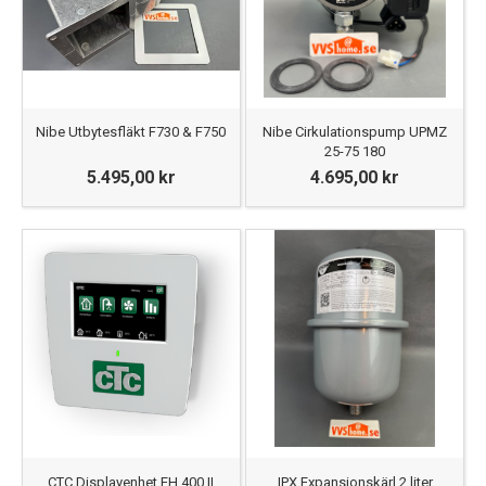
Nibe Utbytesfläkt F730 & F750
Nibe Cirkulationspump UPMZ
25-75 180
5.495,00 kr
4.695,00 kr
CTC Displayenhet EH 400 II
IPX Expansionskärl 2 liter