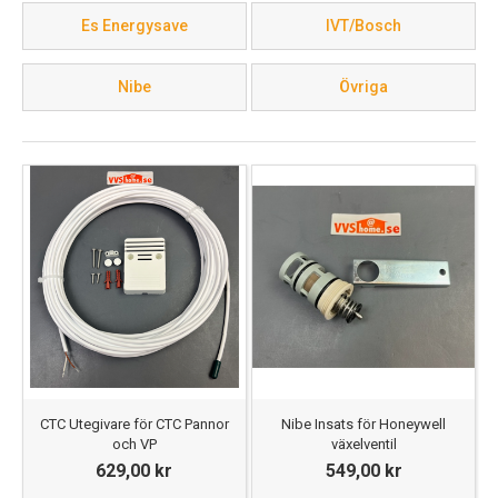
priser för både företag och privatpersoner. Hitta rätt
Es Energysave
IVT/Bosch
värmepump-reservdelar hos oss!
Nibe
Övriga
CTC Utegivare för CTC Pannor
Nibe Insats för Honeywell
och VP
växelventil
629,00 kr
549,00 kr