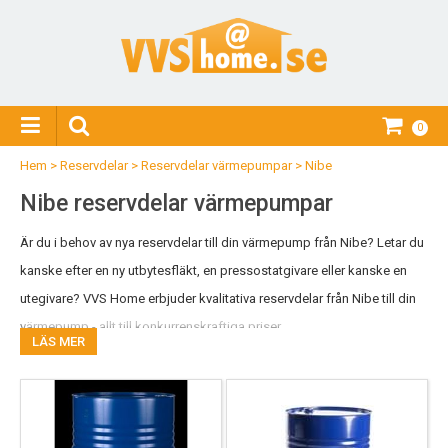
0
Hem
>
Reservdelar
>
Reservdelar värmepumpar
>
Nibe
Nibe reservdelar värmepumpar
Är du i behov av nya reservdelar till din värmepump från Nibe? Letar du
kanske efter en ny utbytesfläkt, en pressostatgivare eller kanske en
utegivare? VVS Home erbjuder kvalitativa reservdelar från Nibe till din
värmepump - allt till konkurrenskraftiga priser.
LÄS MER
Saknar du någon reservdel till din värmepump från Nibe? Tveka då inte
att kontakta oss. Vi kan anskaffa många fler än vad som visas i
webshoppen, så skicka ett mail till
info@vvshome.se
eller ring oss på