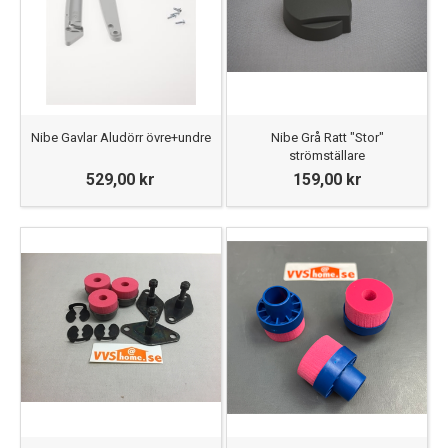
Nibe Gavlar Aludörr övre+undre
Nibe Grå Ratt "Stor"
strömställare
529,00 kr
159,00 kr