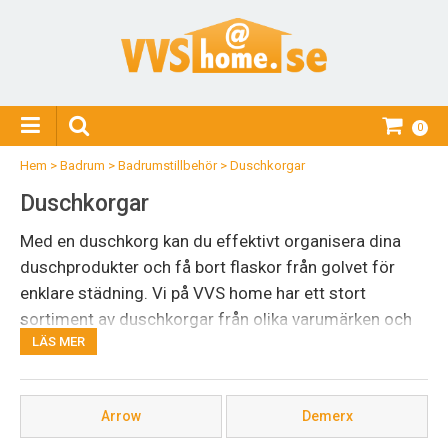
0
Hem
>
Badrum
>
Badrumstillbehör
>
Duschkorgar
Duschkorgar
Med en duschkorg kan du effektivt organisera dina
duschprodukter och få bort flaskor från golvet för
enklare städning. Vi på VVS home har ett stort
sortiment av duschkorgar från olika varumärken och
LÄS MER
med olika sorters upphängning, så att du kan välja den
storlek och design som passar ditt badrum bäst. Se
vårt utbud eller
kontakta oss
om du behöver mer
Arrow
Demerx
information!