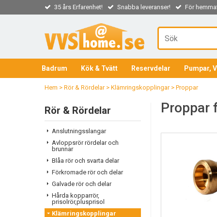
35 års Erfarenhet!
Snabba leveranser!
För hemmaf
Badrum
Kök & Tvätt
Reservdelar
Pumpar, V
Hem
>
Rör & Rördelar
>
Klämringskopplingar
>
Proppar
Proppar 
Rör & Rördelar
Anslutningsslangar
Avloppsrör rördelar och
brunnar
Blåa rör och svarta delar
Förkromade rör och delar
Galvade rör och delar
Hårda kopparrör,
prisolrör,plusprisol
Klämringskopplingar