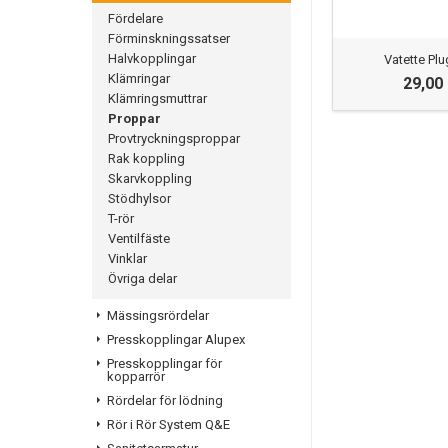
Fördelare
Förminskningssatser
Halvkopplingar
Vatette Plu
Klämringar
29,00
Klämringsmuttrar
Proppar
Provtryckningsproppar
Rak koppling
Skarvkoppling
Stödhylsor
T-rör
Ventilfäste
Vinklar
Övriga delar
Mässingsrördelar
Presskopplingar Alupex
Presskopplingar för
kopparrör
Rördelar för lödning
Rör i Rör System Q&E