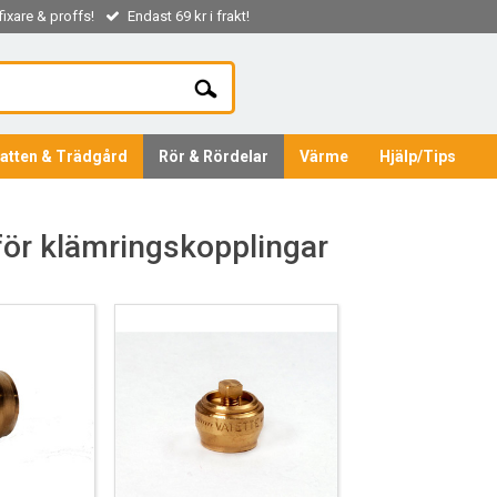
ixare & proffs!
Endast 69 kr i frakt!
atten & Trädgård
Rör & Rördelar
Värme
Hjälp/Tips
för klämringskopplingar