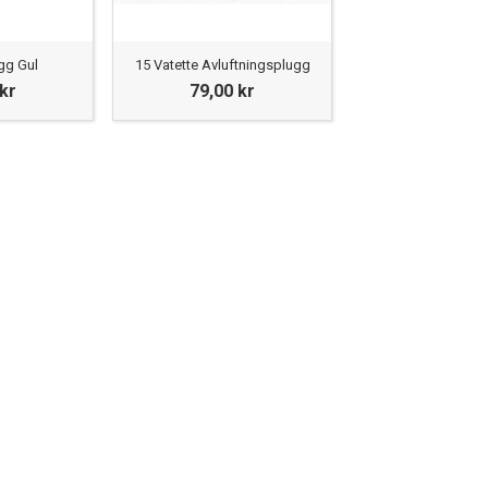
gg Gul
15 Vatette Avluftningsplugg
 kr
79,00 kr