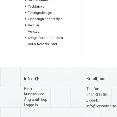
Sanitetsarmatur
Täckbrickor
Tätningsdetaljer
Upphängningsdetaljer
Ventiler
Verktyg
Övriga Pex rör / rördelar
Rör & Rördels Fynd
Info
Kundtjänst
Hem
Telefon:
Kundservice
0454-315 80
Ångra ditt köp
E-post:
Logga in
info@vvshome.se