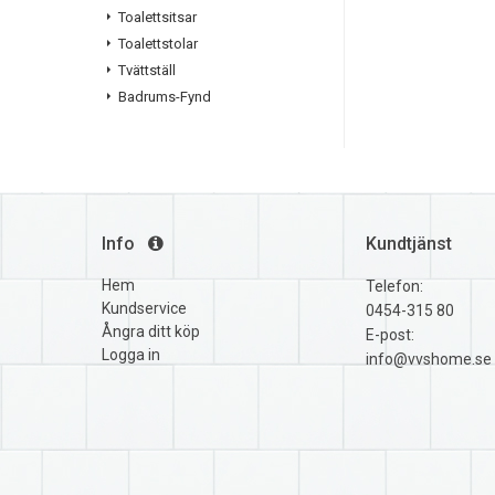
Toalettsitsar
Toalettstolar
Tvättställ
Badrums-Fynd
Info
Kundtjänst
Hem
Telefon:
Kundservice
0454-315 80
Ångra ditt köp
E-post:
Logga in
info@vvshome.se