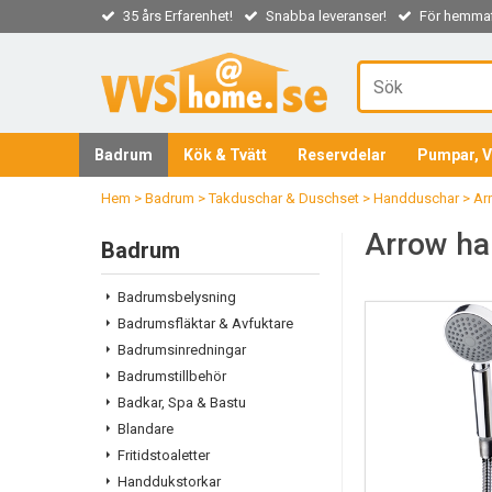
35 års Erfarenhet!
Snabba leveranser!
För hemmaf
Badrum
Kök & Tvätt
Reservdelar
Pumpar, V
Hem
>
Badrum
>
Takduschar & Duschset
>
Handduschar
>
Ar
Arrow h
Badrum
Badrumsbelysning
Badrumsfläktar & Avfuktare
Badrumsinredningar
Badrumstillbehör
Badkar, Spa & Bastu
Blandare
Fritidstoaletter
Handdukstorkar