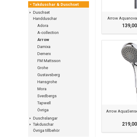
Takduschar & Duschset
Duschset
Arrow Aquanova
Handduschar
139,00
Adora
A-collection
Arrow
Damixa
Demerx
FM Mattsson
Grohe
Gustavsberg
Hansgrohe
Mora
Svedbergs
Tapwell
Övriga
Arrow AquaSens
Duschslangar
219,00
Takduschar
Övriga tillbehör