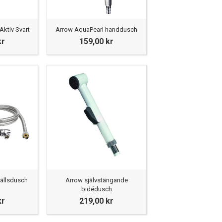
ktiv Svart
Arrow AquaPearl handdusch
kr
159,00 kr
tällsdusch
Arrow självstängande
bidédusch
kr
219,00 kr