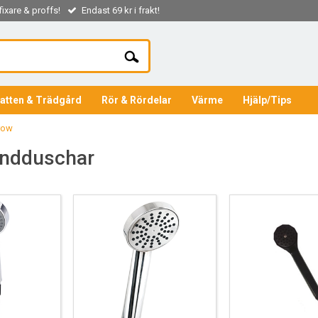
ixare & proffs!
Endast 69 kr i frakt!
atten & Trädgård
Rör & Rördelar
Värme
Hjälp/Tips
row
andduschar