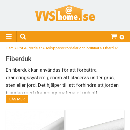
0
Hem
>
Rör & Rördelar
>
Avloppsrör rördelar och brunnar
>
Fiberduk
Fiberduk
En fiberduk kan användas för att förbättra
dräneringssystem genom att placeras under grus,
sten eller jord. Det hjälper till att förhindra att jorden
blandas med dräneringsmaterialet och att
LÄS MER
dräneringen täpps till över tiden. Du kan köpa fiberduk i
bra kvalitét här på VVS Home, läs mer under respektive
produkt eller kontakta oss, så hjälper vi dig!