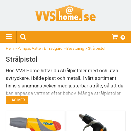
0
Hem
>
Pumpar, Vatten & Trädgård
>
Bevattning
>
Strålpistol
Strålpistol
Hos VVS Home hittar du strålpistoler med och utan
avtryckare, i både plast och metall. I vårt sortiment
finns slangmunstycken med justerbar stråle, så att du
kan anpassa vattnet efter behov. Många strålpistoler
LÄS MER
har ett ergonomiskt handtag, en avtryckare och en
låsmekanism, så att du inte behöver hålla inne
knappen hela tiden. Hos oss kan du köpa högkvalitativt
slangmunstycke från varumärken som Gardena och