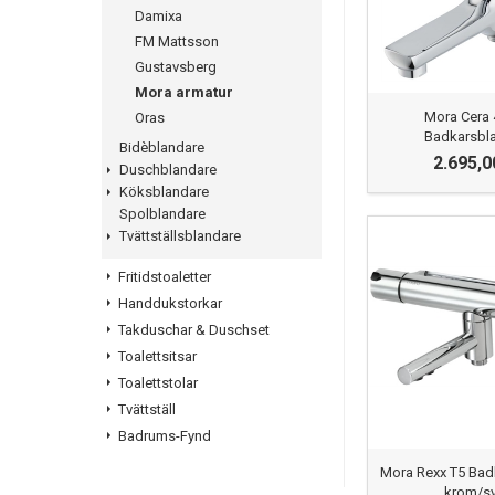
Damixa
FM Mattsson
Gustavsberg
Mora armatur
Mora Cera 
Oras
Badkarsbl
Bidèblandare
2.695,0
Duschblandare
Köksblandare
Spolblandare
Tvättställsblandare
Fritidstoaletter
Handdukstorkar
Takduschar & Duschset
Toalettsitsar
Toalettstolar
Tvättställ
Badrums-Fynd
Mora Rexx T5 Bad
krom/sv