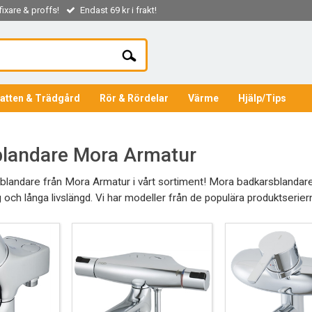
ixare & proffs!
Endast 69 kr i frakt!
atten & Trädgård
Rör & Rördelar
Värme
Hjälp/Tips
landare Mora Armatur
sblandare från Mora Armatur i vårt sortiment! Mora badkarsblandare ä
 och långa livslängd. Vi har modeller från de populära produktserie