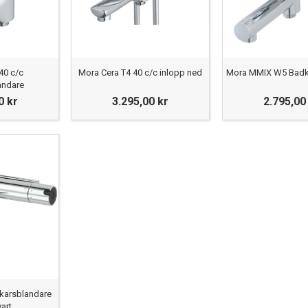
40 c/c
Mora Cera T4 40 c/c inlopp ned
Mora MMIX W5 Badk
andare
0 kr
3.295,00 kr
2.795,00
karsblandare
art