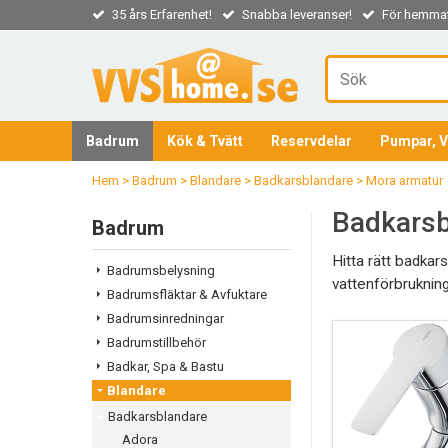
35 års Erfarenhet!
Snabba leveranser!
För hemmaf
Badrum
Kök & Tvätt
Reservdelar
Pumpar, V
Hem
>
Badrum
>
Blandare
>
Badkarsblandare
>
Mora armatur
Badkarsb
Badrum
Hitta rätt badkar
Badrumsbelysning
vattenförbrukning
Badrumsfläktar & Avfuktare
Badrumsinredningar
Badrumstillbehör
Badkar, Spa & Bastu
Blandare
Badkarsblandare
Adora