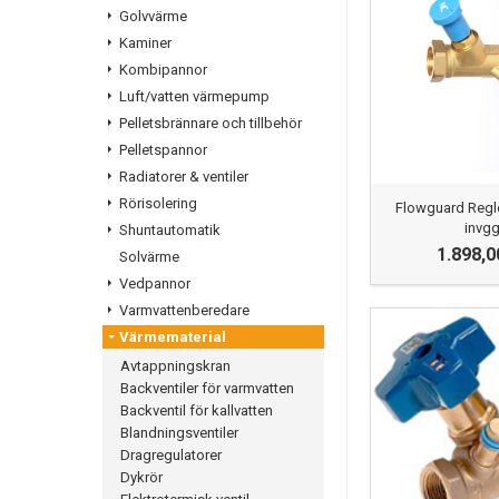
Golvvärme
Kaminer
Kombipannor
Luft/vatten värmepump
Pelletsbrännare och tillbehör
Pelletspannor
Radiatorer & ventiler
Rörisolering
Flowguard Regle
invg
Shuntautomatik
1.898,0
Solvärme
Vedpannor
Varmvattenberedare
Värmematerial
Avtappningskran
Backventiler för varmvatten
Backventil för kallvatten
Blandningsventiler
Dragregulatorer
Dykrör