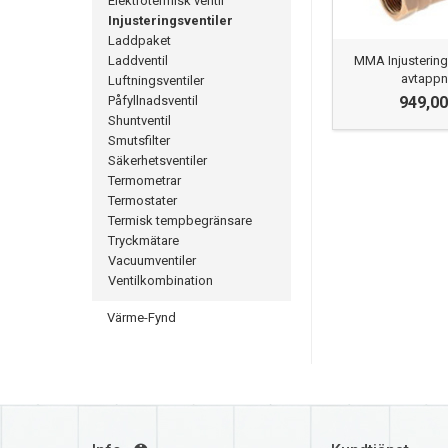
Elektrotermisk ventil
Injusteringsventiler
Laddpaket
MMA Injusterings
Laddventil
avtappn
Luftningsventiler
949,00
Påfyllnadsventil
Shuntventil
Smutsfilter
Säkerhetsventiler
Termometrar
Termostater
Termisk tempbegränsare
Tryckmätare
Vacuumventiler
Ventilkombination
Värme-Fynd