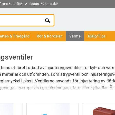
ixare & proffs!
Endast 69 kr i frakt!
atten & Trädgård
Rör & Rördelar
Värme
Hjälp/Tips
ngsventiler
nns ett brett utbud av injusteringsventiler för kyl- och vä
ka material och utföranden, som strypventil och injusteringsve
glernyckel i plast. Ventilerna används för injustering av fl
ningar, exempelvis i grenledningar, stam eller kylbafflar. Är 
til som saknas i vårt sortiment?
Hör av dig
, så ska vi göra allt