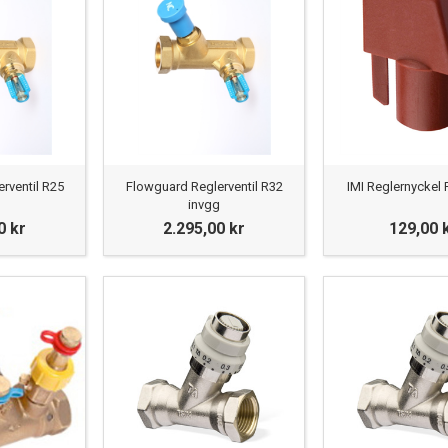
rventil R25
Flowguard Reglerventil R32
IMI Reglernyckel 
g
invgg
0 kr
2.295,00 kr
129,00 