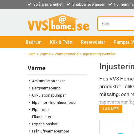
35 års Erfarenhet!
Snabba leveranser!
För hemmaf
Badrum
Kök & Tvätt
Reservdelar
Pumpar, V
Hem
>
Värme
>
Värmematerial
>
Injusteringsventiler
Injusteri
Värme
Hos VVS Home fi
Ackumulatortankar
produkter i oli
Bergvärmepump
mässing, och re
Cirkulationspumpar
tappvattenanlägg
Elpannor - Inomhusmodul
LÄS MER
injusteringsven
Elpatroner
Elkassetter
Expansionskärl
Frånluftvärmepumpar