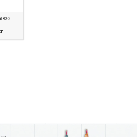
il R20
kr