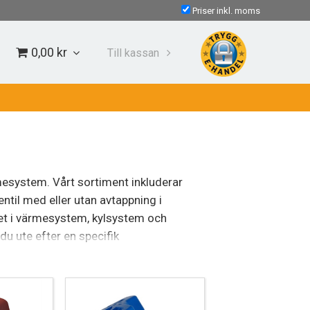
Priser inkl. moms
0,00 kr
Till kassan
rmesystem. Vårt sortiment inkluderar
ntil med eller utan avtappning i
ödet i värmesystem, kylsystem och
du ute efter en specifik
 vi kan för att hjälpa till!