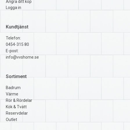
Ångra ditt köp
Logga in
Kundtjänst
Telefon:
0454-315 80
E-post:
info@vvshome.se
Sortiment
Badrum
Värme
Rör & Rördelar
Kök & Tvätt
Reservdelar
Outlet