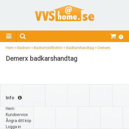
0
Hem
>
Badrum
>
Badrumstillbehör
>
Badkarshandtag
>
Demerx
Demerx badkarshandtag
Info
Hem
Kundservice
Ångra ditt köp
Logga in