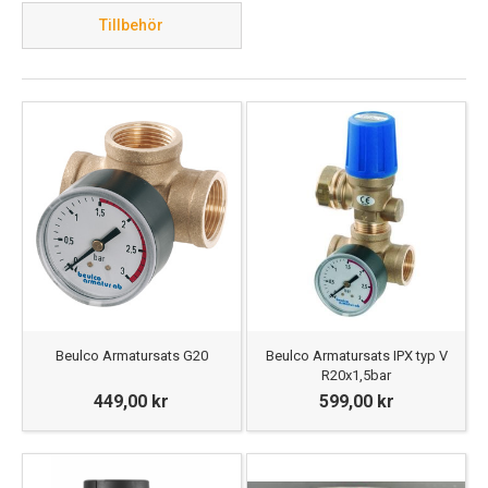
exempelvis säkerhetsventiler, samlingsrör och
Tillbehör
väggfästen.
Byta expansionskärl
Om du ska byta expansionskärl är det viktigt att du vet
om vad du är ute efter. Vi kan hjälpa dig lista ut vad för
expansionskärl du behöver, och räkna på vilken volym
du bör skaffa. Tveka inte att
kontakta oss
, så vägleder
vi dig rätt.
Beulco Armatursats G20
Beulco Armatursats IPX typ V
R20x1,5bar
449,00 kr
599,00 kr