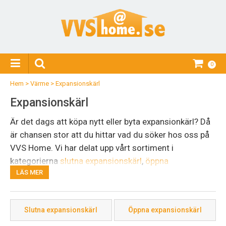
0
Hem
>
Värme
>
Expansionskärl
Expansionskärl
Är det dags att köpa nytt eller byta expansionkärl? Då
är chansen stor att du hittar vad du söker hos oss på
VVS Home. Vi har delat upp vårt sortiment i
kategorierna
slutna expansionskärl
,
öppna
LÄS MER
expansionskärl
och
tillbehör till expansionskärl
. Kärlen
används för att ta upp vattenexpansionen som sker i
kyl- och värmesystem. Vårt utbud består av prisvärda
Slutna expansionskärl
Öppna expansionskärl
kärl i spannet 0,5–300 liter. Bland tillbehören hittar du