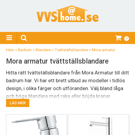
0
Hem
>
Badrum
>
Blandare
>
Tvättställsblandare
>
Mora armatur
Mora armatur tvättställsblandare
Hitta rätt tvättställsblandare från Mora Armatur till ditt
badrum här. Vi har ett brett utbud av modeller i tidlös
design, i olika färger och utföranden. Välj bland låga
och höga blandare med raka eller böjda kranar.
LÄS MER
Oavsett vilken modell du väljer får du en energieffektiv
tvättställsblandare med användarvänliga funktioner.
Mora-blandare för tvättställ är tåliga, lätta att göra
rent och håller under lång tid.