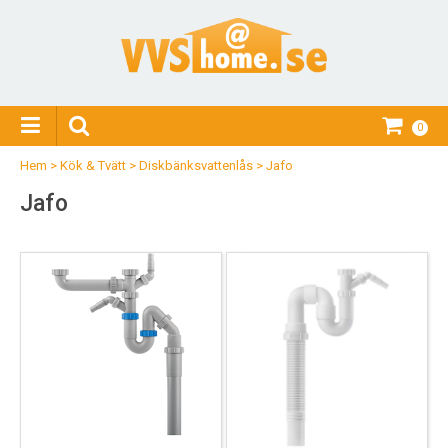
0
Hem
>
Kök & Tvätt
>
Diskbänksvattenlås
>
Jafo
Jafo