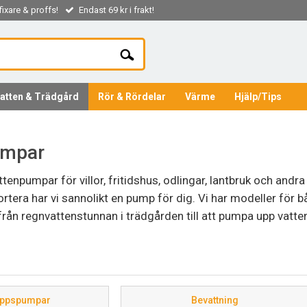
ixare & proffs!
Endast 69 kr i frakt!
atten & Trädgård
Rör & Rördelar
Värme
Hjälp/Tips
umpar
ttenpumpar för villor, fritidshus, odlingar, lantbruk och andra
rtera har vi sannolikt en pump för dig. Vi har modeller för bå
rån regnvattenstunnan i trädgården till att pumpa upp vatten
erfarenhet i branschen och ett stort nätverk av marknadsleda
att hitta även en ovanligare eller äldre vattenpump som annars
enpump – rådgivning
oppspumpar
Bevattning