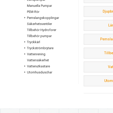
Utforska vårt s
Manuella Pumpar
Djupb
kontakta oss fö
PEM-Rör
Pemslangskopplingar
produkter som 
Säkerhetsventiler
Lä
Tillbehör Hydroforer
Tillbehör pumpar
Pemsla
Tryckkärl
Tryckströmbrytare
Till
Vattenrening
Vattensäkerhet
Vattenutkastare
Va
Utomhusduschar
Utom