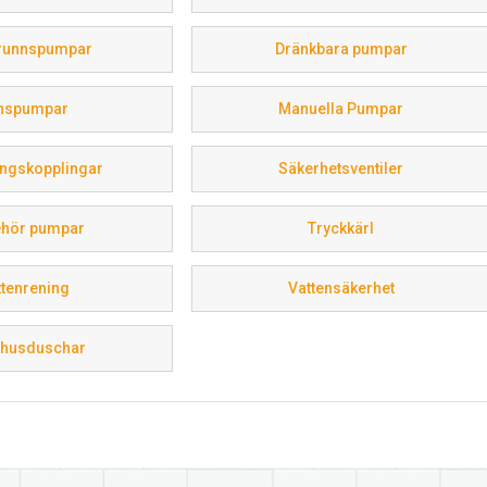
ortiment av pumpar för dricksvatten, smutsvatten, avloppsv
runnspumpar
Dränkbara pumpar
r rådgivning så hjälper vi dig att köpa vattenpump. I kategor
kan vara av intresse. Välkommen!
nspumpar
Manuella Pumpar
ngskopplingar
Säkerhetsventiler
behör pumpar
Tryckkärl
ttenrening
Vattensäkerhet
husduschar