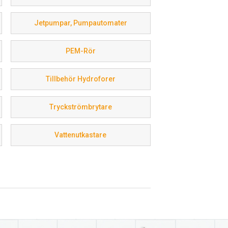
atten och andra behov nedan eller
Jetpumpar, Pumpautomater
in
reservdelar vattenpump
hittar du fler
PEM-Rör
Tillbehör Hydroforer
Tryckströmbrytare
Vattenutkastare