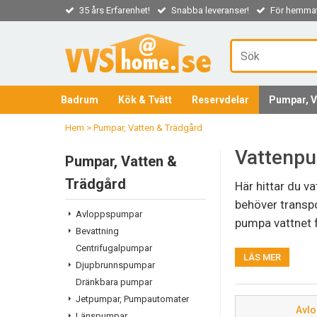
35 års Erfarenhet!
Snabba leveranser!
För hemmaf
Badrum
Kök & Tvätt
Reservdelar
Pumpar, V
Hem
>
Pumpar, Vatten & Trädgård
Vattenp
Pumpar, Vatten &
Trädgård
Här hittar du va
behöver transpo
Avloppspumpar
pumpa vattnet f
Bevattning
Centrifugalpumpar
LÄS MER
Tack vare lång 
Djupbrunnspumpar
ofta hjälpa dig 
Dränkbara pumpar
Jetpumpar, Pumpautomater
Köpa vatt
Avl
Länspumpar