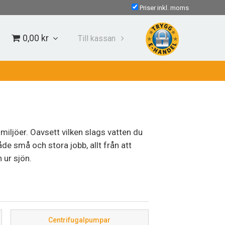
Priser inkl. moms
0,00 kr
Till kassan
 miljöer. Oavsett vilken slags vatten du
de små och stora jobb, allt från att
 ur sjön.
nde tillverkare och leverantörer kan vi
 kan vara svår att få tag i.
Centrifugalpumpar