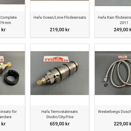
r Complete
Hafa Ocean/Lime Flödesinsats
Hafa Rain flödesinsa
Ø19 mm
2011
 kr
219,00 kr
249,00 
insats för
Hafa Termostatinsats
Westerbergs Dusch
landare
Studio/City/Fine
 kr
659,00 kr
229,00 