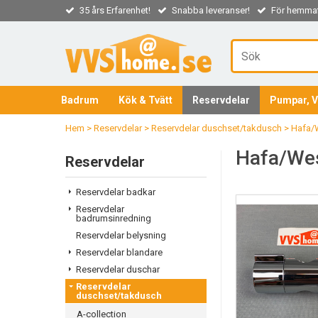
35 års Erfarenhet!
Snabba leveranser!
För hemmaf
Badrum
Kök & Tvätt
Reservdelar
Pumpar, V
Hem
>
Reservdelar
>
Reservdelar duschset/takdusch
>
Hafa/
Hafa/Wes
Reservdelar
Reservdelar badkar
Reservdelar
badrumsinredning
Reservdelar belysning
Reservdelar blandare
Reservdelar duschar
Reservdelar
duschset/takdusch
A-collection