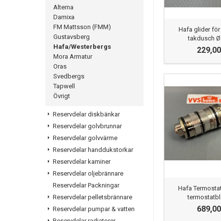
Alterna
Damixa
FM Mattsson (FMM)
Hafa glider fö
Gustavsberg
takdusch 
Hafa/Westerbergs
229,00
Mora Armatur
Oras
Svedbergs
Tapwell
Övrigt
Reservdelar diskbänkar
Reservdelar golvbrunnar
Reservdelar golvvärme
Reservdelar handdukstorkar
Reservdelar kaminer
Reservdelar oljebrännare
Reservdelar Packningar
Hafa Termostat
termostatb
Reservdelar pelletsbrännare
689,00
Reservdelar pumpar & vatten
Reservdelar radiatorer