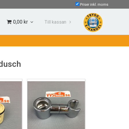
Priser inkl. moms
0,00 kr
Till kassan
kdusch