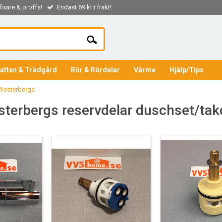
ixare & proffs!
Endast 69 kr i frakt!
atten & Trädgård
Rör & Rördelar
Värme
Hjälp/Tips
Westerbergs
terbergs reservdelar duschset/ta