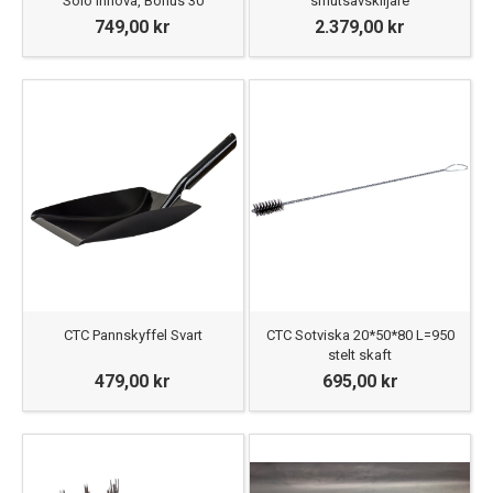
Solo Innova, Bonus 30
smutsavskiljare
749,00 kr
2.379,00 kr
CTC Pannskyffel Svart
CTC Sotviska 20*50*80 L=950
stelt skaft
479,00 kr
695,00 kr