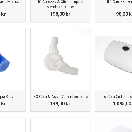
scade Membran
Ifö Carezza & Cito complett
Ifö Carezza ven
Membran 91135
 kr
198,00 kr
98,00 k
qua Kolv
IFÖ Cera & Aqua Vattenfördelare
Ifö Cera Cisternlo
 kr
149,00 kr
1.095,00