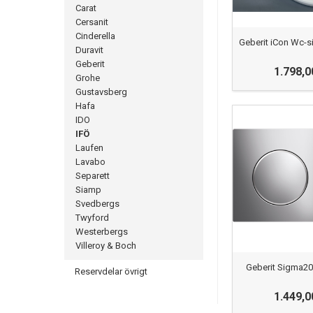
Carat
Cersanit
Cinderella
Geberit iCon Wc-si
Duravit
Geberit
1.798,0
Grohe
Gustavsberg
Hafa
IDO
IFÖ
Laufen
Lavabo
Separett
Siamp
Svedbergs
Twyford
Westerbergs
Villeroy & Boch
Geberit Sigma20
Reservdelar övrigt
1.449,0