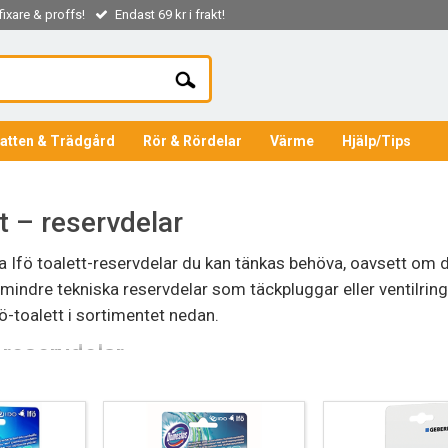
ixare & proffs!
Endast 69 kr i frakt!
atten & Trädgård
Rör & Rördelar
Värme
Hjälp/Tips
tt – reservdelar
lla Ifö toalett-reservdelar du kan tänkas behöva, oavsett om d
mindre tekniska reservdelar som täckpluggar eller ventilringar
ö-toalett i sortimentet nedan.
-reservdelar
 för toalett inkluderar bland annat toalettstolar, toalettloc
ehöva bytas ut eller repareras över tid. Vi har ett stort utbu
 annat Spira, Vinta och Ifö Sign-reservdelar. Om du inte hitt