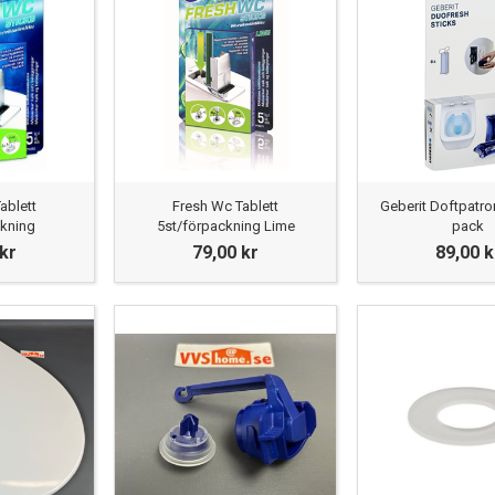
e tveka att
kontakta oss
, eftersom vi även kan ta in fler Ifö-
kommen med din förfrågan!
odell av toalettstol
tt reservdelar för din toalett från Ifö så kan du först behöva t
dellen genom att titta på spolknappen, som skiljer sig mellan
 När du vet modell kan du enkelt hitta rätt Ifö-reservdelar fö
ablett
Fresh Wc Tablett
Geberit Doftpatr
ckning
5st/förpackning Lime
pack
 kr
79,00 kr
89,00 k