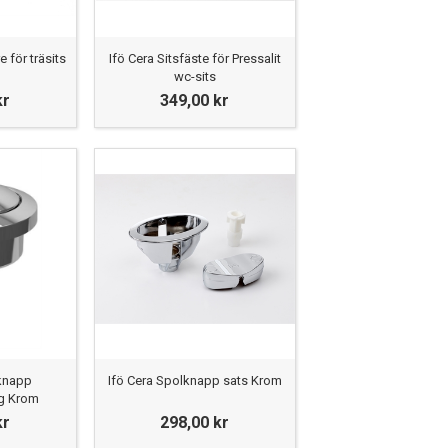
 för träsits
Ifö Cera Sitsfäste för Pressalit
wc-sits
kr
349,00 kr
lknapp
Ifö Cera Spolknapp sats Krom
g Krom
kr
298,00 kr