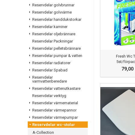
Reservdelar golvbrunnar
efter ska du int
Reservdelar golvvärme
webbshop. Väl
Reservdelar handdukstorkar
Hitta din m
Reservdelar kaminer
Reservdelar oljebrännare
För att hitta rä
Reservdelar Packningar
identifierar mo
Reservdelar pelletsbrännare
Spira med mera).
Reservdelar pumpar & vatten
Fresh Wc T
5st/förpa
Reservdelar radiatorer
79,00
Reservdelar Spabad
Reservdelar
varmvattenberedare
Reservdelar vattenutkastare
Reservdelar verktyg
Reservdelar värmematerial
Reservdelar värmepannor
Reservdelar värmepumpar
Reservdelar wc-stolar
A-Collection