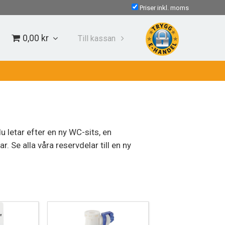
Priser inkl. moms
0,00 kr
Till kassan
u letar efter en ny WC-sits, en
. Se alla våra reservdelar till en ny
k, spolmekanismer, avloppsrör och andra
d av delar för varumärkets olika
ar exakt den produkt som du är på jakt