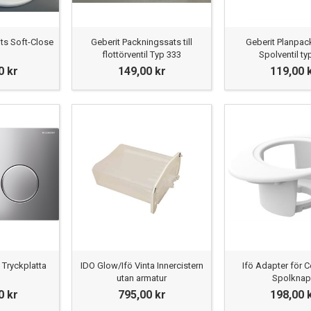
ts Soft-Close
Geberit Packningssats till
Geberit Planpack
flottörventil Typ 333
Spolventil ty
0 kr
149,00 kr
119,00 
 Tryckplatta
IDO Glow/Ifö Vinta Innercistern
Ifö Adapter för Ce
utan armatur
Spolkna
0 kr
795,00 kr
198,00 