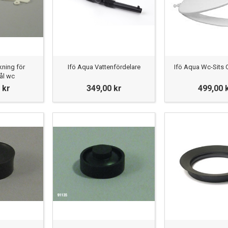
kning för
Ifö Aqua Vattenfördelare
Ifö Aqua Wc-Sits O
ål wc
 kr
349,00 kr
499,00 