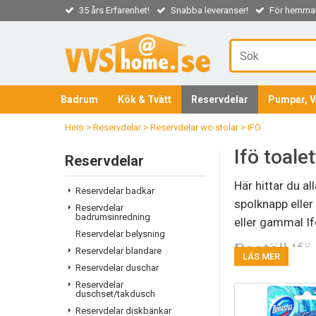
35 års Erfarenhet!
Snabba leveranser!
För hemmaf
Badrum
Kök & Tvätt
Reservdelar
Pumpar, V
Hem
>
Reservdelar
>
Reservdelar wc-stolar
>
IFÖ
Ifö toale
Reservdelar
Här hittar du a
Reservdelar badkar
spolknapp eller 
Reservdelar
badrumsinredning
eller gammal If
Reservdelar belysning
Beställ Ifö
Reservdelar blandare
LÄS MER
Reservdelar duschar
Ifö reservdelar
Reservdelar
delar som kan b
duschset/takdusch
Reservdelar diskbänkar
modeller, bland