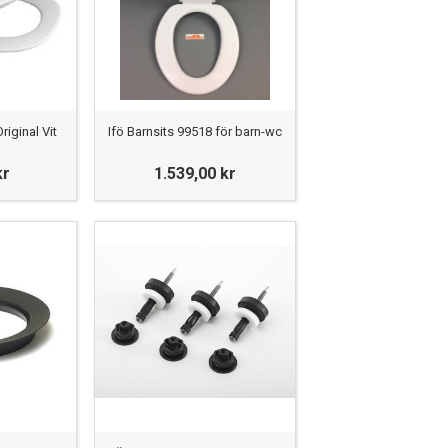
riginal Vit
Ifö Barnsits 99518 för barn-wc
kr
1.539,00 kr