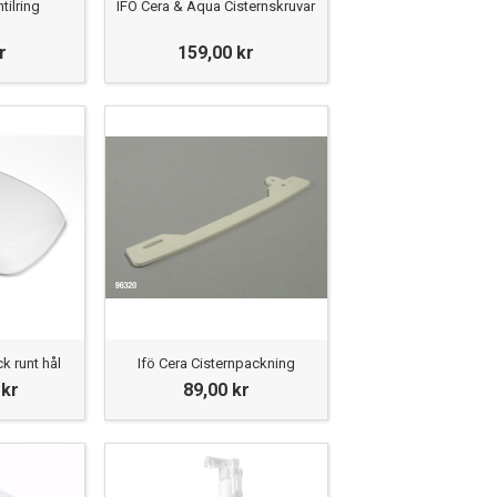
tilring
IFÖ Cera & Aqua Cisternskruvar
r
159,00 kr
ck runt hål
Ifö Cera Cisternpackning
 kr
89,00 kr