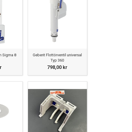
reservdelar än vad som visas i vår
a reda på vilken toalettstol du har. Du
 varumärkes olika modeller (Sign, Care,
r din toalett i vårt utbud!
on Sigma 8
Geberit Flottörventil universal
Typ 360
r
798,00 kr