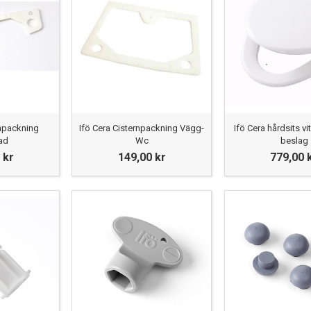
rnpackning
Ifö Cera Cisternpackning Vägg-
Ifö Cera hårdsits v
ad
Wc
beslag
 kr
149,00 kr
779,00 