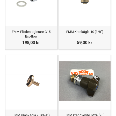
FMM Flödesreglerare G15
FMM Krankägla 10 (3/8")
Ecoflow
198,00 kr
59,00 kr
FMM Krankägla 20 (3/4")
FMM kranöverdel M26 (20)