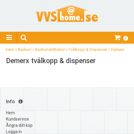
0
Hem
>
Badrum
>
Badrumstillbehör
>
Tvålkopp & Dispenser
>
Demerx
Demerx tvålkopp & dispenser
Info
Hem
Kundservice
Ångra ditt köp
Logga in