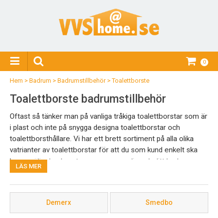
0
Hem
>
Badrum
>
Badrumstillbehör
>
Toalettborste
Toalettborste badrumstillbehör
Oftast så tänker man på vanliga tråkiga toalettborstar som är
i plast och inte på snygga designa toalettborstar och
toalettborsthållare. Vi har ett brett sortiment på alla olika
vatrianter av toalettborstar för att du som kund enkelt ska
kunna välja den borsten som passar dig och ditt badrum
LÄS MER
bäst. har du några frågor kring toalettborstar eller vill ha mer
information så är du välkommen att kontakta vår kundtjänst.
Demerx
Smedbo