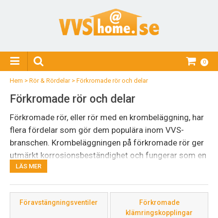
0
Hem
>
Rör & Rördelar
>
Förkromade rör och delar
Förkromade rör och delar
Förkromade rör, eller rör med en krombeläggning, har
flera fördelar som gör dem populära inom VVS-
branschen. Krombeläggningen på förkromade rör ger
utmärkt korrosionsbeständighet och fungerar som en
LÄS MER
skyddsbarriär som förhindrar att vattnet eller andra
kemikalier kommer i direkt kontakt med det
underliggande rörmaterialet, vilket minskar risken för
Föravstängningsventiler
Förkromade
korrosion och rostbildning.
klämringskopplingar