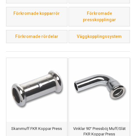
Vi hjälper dig hitta förkromade kopparrör till badrum,
kök eller tvättstuga! Kontakta oss om du inte hittar
Förkromade kopparrör
Förkromade
vad du söker i vårt sortiment.
presskopplingar
Förkromade rördelar
Väggkopplingssystem
Skarvmuff FKR Koppar Press
Vinklar 90° Pressböj Muff/Slät
FKR Koppar Press