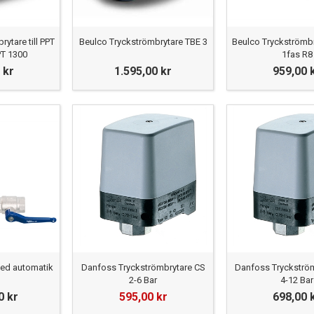
ytare till PPT
Beulco Tryckströmbrytare TBE 3
Beulco Tryckströmb
PT 1300
1fas R8
 kr
1.595,00 kr
959,00 
med automatik
Danfoss Tryckströmbrytare CS
Danfoss Tryckströ
2-6 Bar
4-12 Bar
0 kr
595,00 kr
698,00 