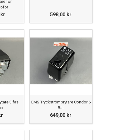
are för
rofor
 kr
598,00 kr
tare 3 fas
EMS Tryckströmbrytare Condor 6
ca
Bar
kr
649,00 kr