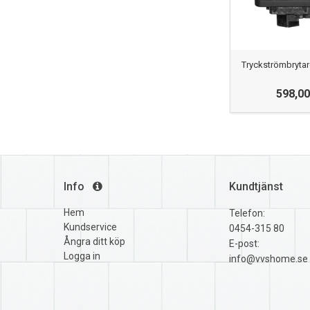
Tryckströmbrytare
598,00
Info
Kundtjänst
Hem
Telefon:
Kundservice
0454-315 80
Ångra ditt köp
E-post:
Logga in
info@vvshome.se