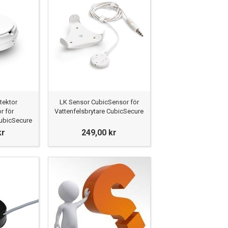
tektor
LK Sensor CubicSensor för
r för
Vattenfelsbrytare CubicSecure
CubicSecure
kr
249,00 kr