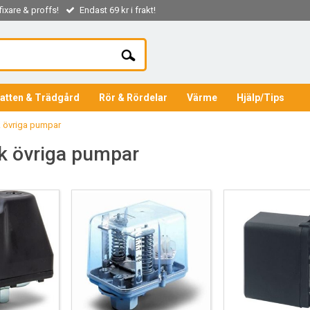
ixare & proffs!
Endast 69 kr i frakt!
atten & Trädgård
Rör & Rördelar
Värme
Hjälp/Tips
k övriga pumpar
ik övriga pumpar