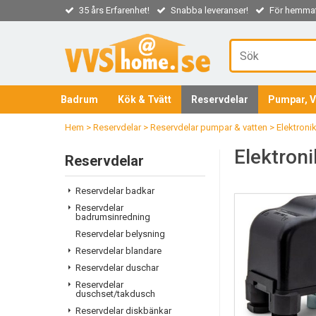
35 års Erfarenhet!
Snabba leveranser!
För hemmaf
Badrum
Kök & Tvätt
Reservdelar
Pumpar, V
Hem
>
Reservdelar
>
Reservdelar pumpar & vatten
>
Elektroni
Elektron
Reservdelar
Reservdelar badkar
Reservdelar
badrumsinredning
Reservdelar belysning
Reservdelar blandare
Reservdelar duschar
Reservdelar
duschset/takdusch
Reservdelar diskbänkar