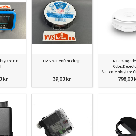
brytare P10
EMS Vattenfast eltejp
LK Läckagede
l
CubicDetecto
Vattenfelsbrytare 
0 kr
39,00 kr
798,00 