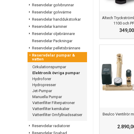
Reservdelar golvbrunnar
Reservdelar golvvärme
Altech Tryckströmbr
Reservdelar handdukstorkar
1100 och P
Reservdelar kaminer
349,00
Reservdelar oljebrännare
Reservdelar Packningar
Reservdelar pelletsbrännare
Reservdelar pumpar &
vatten
Cirkulationspumpar
Elektronik övriga pumpar
Hydroforer
Hydropresser
Jet-Pumpar
Manuella Pumpar
Vattenfilter Filterpatroner
Vattenfilter kemikalier
Beulco Ventilrör 
Vattenfilter Omfyllnadssatser
Reservdelar radiatorer
2.890,0
Reservdelar Spabad