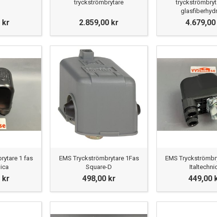
tryckströmbrytare
tryckströmbryt
glasfiberhyd
 kr
2.859,00 kr
4.679,00
rytare 1 fas
EMS Tryckströmbrytare 1Fas
EMS Tryckströmbry
nica
Square-D
Italtechni
 kr
498,00 kr
449,00 