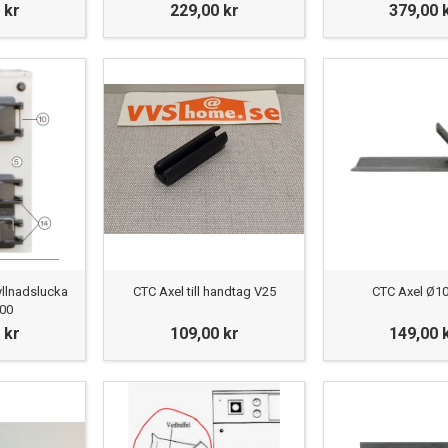
 kr
229,00 kr
379,00 
yllnadslucka
CTC Axel till handtag V25
CTC Axel Ø1
300
 kr
109,00 kr
149,00 