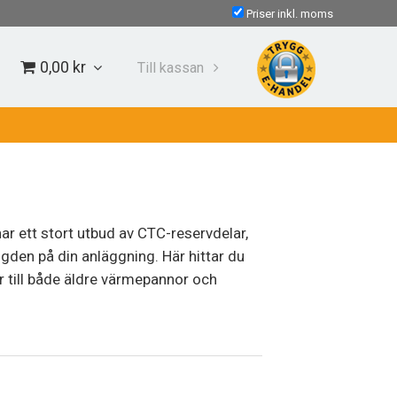
Priser inkl. moms
0,00 kr
Till kassan
r ett stort utbud av CTC-reservdelar,
ngden på din anläggning. Här hittar du
ar till både äldre värmepannor och
 och reservdel så hjälper vi dig. Vi har