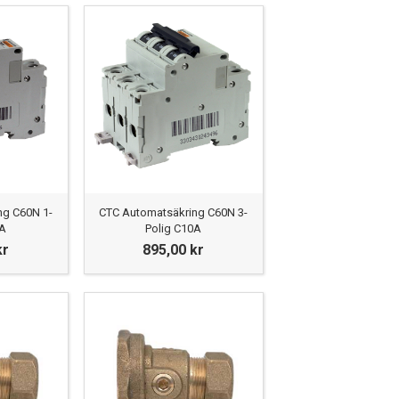
ng C60N 1-
CTC Automatsäkring C60N 3-
0A
Polig C10A
kr
895,00 kr