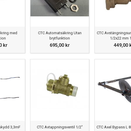
kring med
CTC Automatsäkring Utan
CTC Avstängningsun
tion
brytfunktion
1/2x22 mm 1
0 kr
695,00 kr
449,00 
skydd 3,3mF
CTC Avtappningsventil 1/2"
CTC Axel Bypass L 