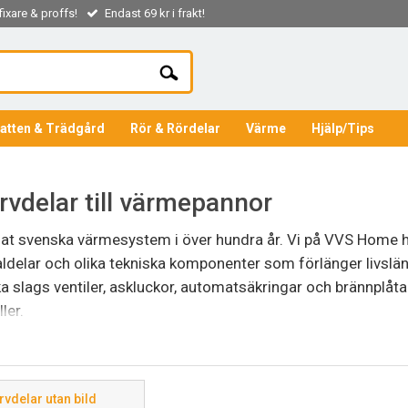
ixare & proffs!
Endast 69 kr i frakt!
atten & Trädgård
Rör & Rördelar
Värme
Hjälp/Tips
rvdelar till värmepannor
at svenska värmesystem i över hundra år. Vi på VVS Home ha
inaldelar och olika tekniska komponenter som förlänger livslä
ka slags ventiler, askluckor, automatsäkringar och brännplåt
ler.
rna om du behöver hjälp att identifiera en specifik CTC-panna
e CTC-reservdelar som inte visas i sortimentet.
vdelar utan bild