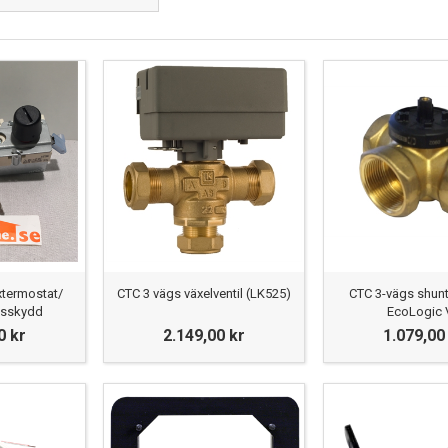
xtermostat/
CTC 3 vägs växelventil (LK525)
CTC 3-vägs shuntv
gsskydd
EcoLogic 
0 kr
2.149,00 kr
1.079,00