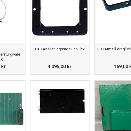
CTC Anslutningsstos EcoFlex
CTC Arm till draglu
eraturgivare
2K
 kr
4.095,00 kr
169,00 