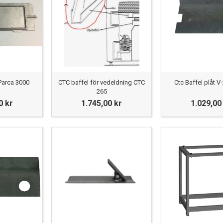
Parca 3000
CTC baffel för vedeldning CTC
Ctc Baffel plåt V
265
0 kr
1.745,00 kr
1.029,00