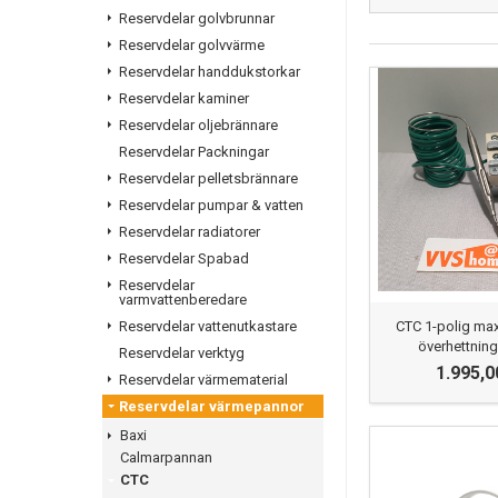
Reservdelar golvbrunnar
Reservdelar golvvärme
Reservdelar handdukstorkar
Reservdelar kaminer
Reservdelar oljebrännare
Reservdelar Packningar
Reservdelar pelletsbrännare
Reservdelar pumpar & vatten
Reservdelar radiatorer
Reservdelar Spabad
Reservdelar
varmvattenberedare
CTC 1-polig ma
Reservdelar vattenutkastare
överhettnin
Reservdelar verktyg
1.995,0
Reservdelar värmematerial
Reservdelar värmepannor
Baxi
Calmarpannan
CTC