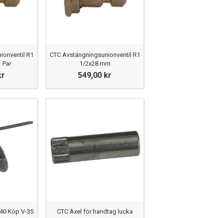
ionventil R1
CTC Avstängningsunionventil R1
 Par
1/2x28 mm
kr
549,00 kr
840 Köp V-35
CTC Axel för handtag lucka