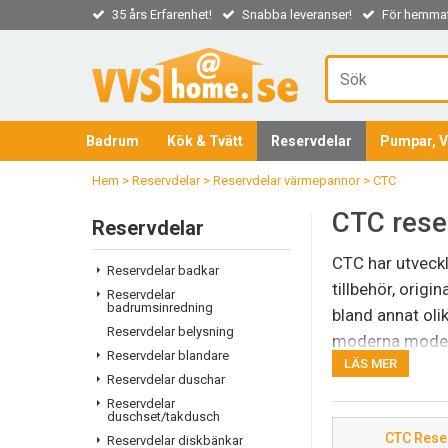
35 års Erfarenhet!
Snabba leveranser!
För hemmaf
Badrum
Kök & Tvätt
Reservdelar
Pumpar, V
Hem
>
Reservdelar
>
Reservdelar värmepannor
>
CTC
CTC rese
Reservdelar
CTC har utveckl
Reservdelar badkar
tillbehör, orig
Reservdelar
badrumsinredning
bland annat oli
Reservdelar belysning
moderna model
Reservdelar blandare
LÄS MER
Reservdelar duschar
Kontakta oss
gä
Reservdelar
duschset/takdusch
även ytterligar
CTC Reser
Reservdelar diskbänkar