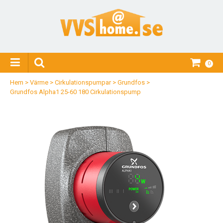
0
Hem
>
Värme
>
Cirkulationspumpar
>
Grundfos
>
Grundfos Alpha1 25-60 180 Cirkulationspump