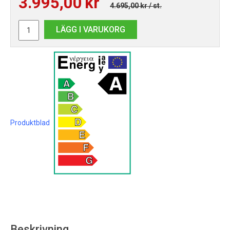
3.995,00
kr
4.695,00 kr
/ st.
LÄGG I VARUKORG
Produktblad
Beskrivning