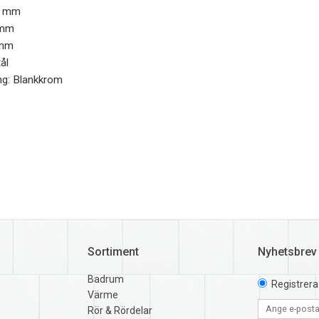
0 mm
 mm
 mm
ål
ng: Blankkrom
Sortiment
Nyhetsbrev
Badrum
Registrera
Värme
Rör & Rördelar