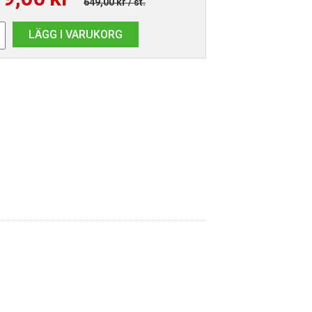
649,00 kr
/ st.
LÄGG I VARUKORG