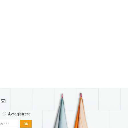
Avregistrera
OK