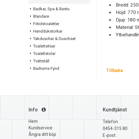
Bredd: 25
Badkar, Spa & Bastu
Höjd: 770
Blandare
Djup: 180
Fritidstoaletter
Material: St
Handdukstorkar
Ytbehandli
Takduschar & Duschset
Toalettsitsar
Toalettstolar
Tvättställ
Badrums-Fynd
Tillbaka
Info
Kundtjänst
Hem
Telefon:
Kundservice
0454-315 80
Ångra ditt köp
E-post: