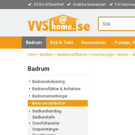
35 års Erfarenhet!
Snabba leveranser!
För hemmaf
Badrum
Kök & Tvätt
Reservdelar
Pumpar, V
Hem
>
Badrum
>
Badrumstillbehör
>
Duschkorgar
>
Arrow
>
A
Badrum
Badrumsbelysning
Badrumsfläktar & Avfuktare
Badrumsinredningar
Badrumstillbehör
Badkarshandtag
Badkarshylla
Duschdraperier
Draperistänger