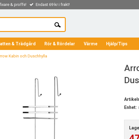
ixare & proffs!
Endast 69 kr i frakt!
atten & Trädgård
Rör & Rördelar
Värme
Hjälp/Tips
rrow Kabin och Duschhylla
Arr
Dus
Artike
Enhet:
Lage
4