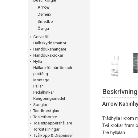
Duschkorgar
Arrow
Demerx
Smedbo
Övriga
Golvställ
Halkskyddsmattor
Handdukshängare
Handdukskrokar
Hylla
Hållare för hårfön och
plattång
Montage
Pallar
Beskrivning
Pedalhinkar
Rengöringsmedel
Arrow Kabinhy
Speglar
Tandborstglas
Toalettborste
Trådhylla i krom 
Toalettpappershållare
Två krokar fram o
Torkställningar
Tre hyllplan.
Tvålkopp & Dispenser