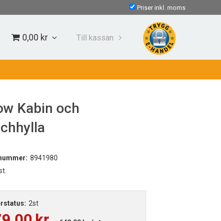
Priser inkl. moms
0,00 kr
Till kassan
ow Kabin och
chhylla
lnummer:
8941980
st.
rstatus:
2st
79,00
kr