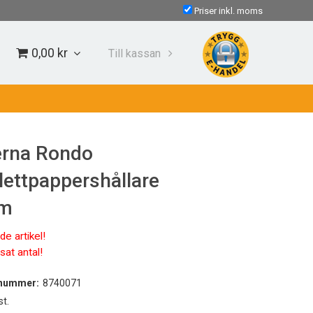
Priser inkl. moms
0,00 kr
Till kassan
erna Rondo
lettpappershållare
om
e artikel!
at antal!
lnummer:
8740071
st.