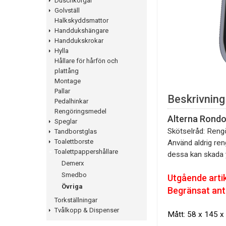
Duschkorgar
Golvställ
Halkskyddsmattor
Handdukshängare
Handdukskrokar
Hylla
Hållare för hårfön och
plattång
Montage
Pallar
Beskrivning
Pedalhinkar
Rengöringsmedel
Alterna Rond
Speglar
Skötselråd:
Rengö
Tandborstglas
Toalettborste
Använd aldrig re
Toalettpappershållare
dessa kan skada 
Demerx
Smedbo
Utgående artik
Övriga
Begränsat
ant
Torkställningar
Tvålkopp & Dispenser
Mått: 58 x 145 