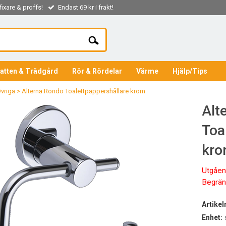
ixare & proffs!
Endast 69 kr i frakt!
atten & Trädgård
Rör & Rördelar
Värme
Hjälp/Tips
vriga
>
Alterna Rondo Toalettpappershållare krom
Alt
Toa
kr
Utgåend
Begräns
Artike
Enhet: