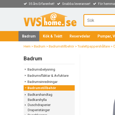
35 års Erfarenhet!
Snabba leveranser!
För hemmaf
Badrum
Kök & Tvätt
Reservdelar
Pumpar, V
Hem
>
Badrum
>
Badrumstillbehör
>
Toalettpappershållare
>
Ö
Badrum
Badrumsbelysning
Badrumsfläktar & Avfuktare
Badrumsinredningar
Badrumstillbehör
Badkarshandtag
Badkarshylla
Duschdraperier
Draperistänger