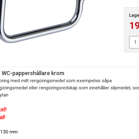
Lage
1
o WC-pappershållare krom
ring med milt rengöringsmedel som exempelvis såpa
ngöringsmedel eller rengöringsredskap som innehåller slipmedel, so
ytan
el!
al!
x 130 mm