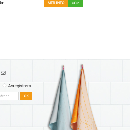
kr
MER INFO
KÖP
Avregistrera
OK