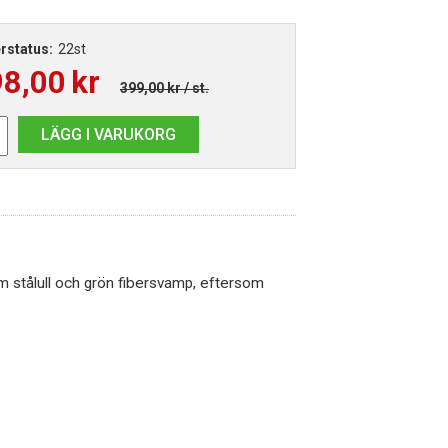
rstatus:
22st
98,00
kr
399,00 kr
/ st.
LÄGG I VARUKORG
m stålull och grön fibersvamp, eftersom