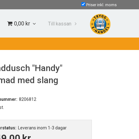
Priser inkl. moms
0,00 kr
Till kassan
ddusch "Handy"
mad med slang
lnummer:
8206812
st.
rstatus:
Leverans inom 1-3 dagar
49,00
kr