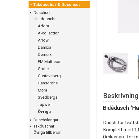
Takduschar & Duschset
Duschset
Handduschar
Adora
A-collection
Arrow
Damixa
Demerx
FM Mattsson
Grohe
Gustavsberg
Hansgrohe
Mora
Beskrivning
Svedbergs
Tapwell
Bidédusch "Ha
Övriga
Duschslangar
Dusch för tvättstä
Takduschar
Komplett med 1,
Övriga tillbehör
Omkastare för mon