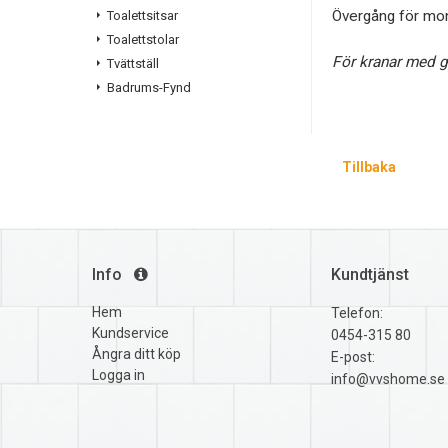
Övergång för mon
Toalettsitsar
Toalettstolar
För kranar med g
Tvättställ
Badrums-Fynd
Tillbaka
Info
Kundtjänst
Hem
Telefon:
Kundservice
0454-315 80
Ångra ditt köp
E-post:
Logga in
info@vvshome.se