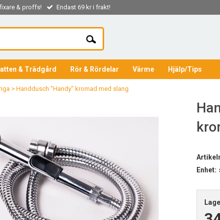
ixare & proffs!
Endast 69 kr i frakt!
atten & Trädgård
Rör & Rördelar
Värme
Hjälp/Tips
riga
>
Handdusch "Handy" kromad med slang
Han
kro
Artike
Enhet:
Lage
3