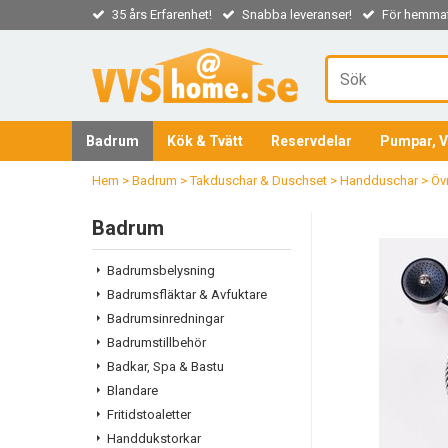
35 års Erfarenhet!
Snabba leveranser!
För hemmaf
Badrum
Kök & Tvätt
Reservdelar
Pumpar, V
Hem
>
Badrum
>
Takduschar & Duschset
>
Handduschar
>
Öv
Badrum
Badrumsbelysning
Badrumsfläktar & Avfuktare
Badrumsinredningar
Badrumstillbehör
Badkar, Spa & Bastu
Blandare
Fritidstoaletter
Handdukstorkar