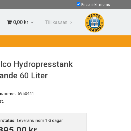
Priser inkl. moms
0,00 kr
Till kassan
lco Hydropresstank
gande 60 Liter
lnummer:
5950441
st.
rstatus:
Leverans inom 1-3 dagar
895,00
kr