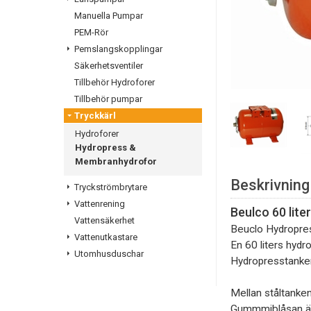
Manuella Pumpar
PEM-Rör
Pemslangskopplingar
Säkerhetsventiler
Tillbehör Hydroforer
Tillbehör pumpar
Tryckkärl
Hydroforer
Hydropress &
Membranhydrofor
Beskrivning
Tryckströmbrytare
Vattenrening
Beulco 60 lite
Vattensäkerhet
Beuclo Hydropres
Vattenutkastare
En 60 liters hyd
Utomhusduschar
Hydropresstanken ä
Mellan ståltanke
Gummmiblåsan är 