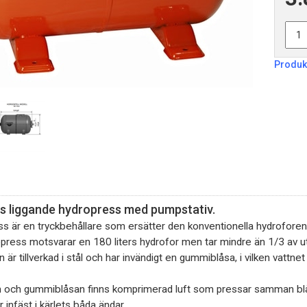
Produk
rs liggande hydropress med pumpstativ.
s är en tryckbehållare som ersätter den konventionella hydrofore
ropress motsvarar en 180 liters hydrofor men tar mindre än 1/3 av
r tillverkad i stål och har invändigt en gummiblåsa, i vilken vattnet
n och gummiblåsan finns komprimerad luft som pressar samman bl
infäst i kärlets båda ändar.