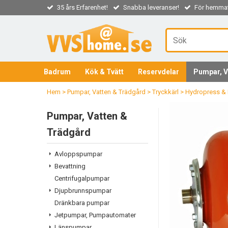
35 års Erfarenhet!
Snabba leveranser!
För hemmaf
Badrum
Kök & Tvätt
Reservdelar
Pumpar, V
Hem
>
Pumpar, Vatten & Trädgård
>
Tryckkärl
>
Hydropress &
Pumpar, Vatten &
Trädgård
Avloppspumpar
Bevattning
Centrifugalpumpar
Djupbrunnspumpar
Dränkbara pumpar
Jetpumpar, Pumpautomater
Länspumpar