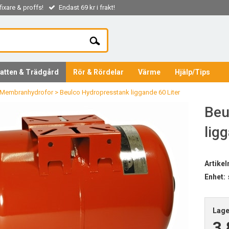
ixare & proffs!
Endast 69 kr i frakt!
atten & Trädgård
Rör & Rördelar
Värme
Hjälp/Tips
 Membranhydrofor
>
Beulco Hydropresstank liggande 60 Liter
Beu
lig
Artike
Enhet:
Lage
3.