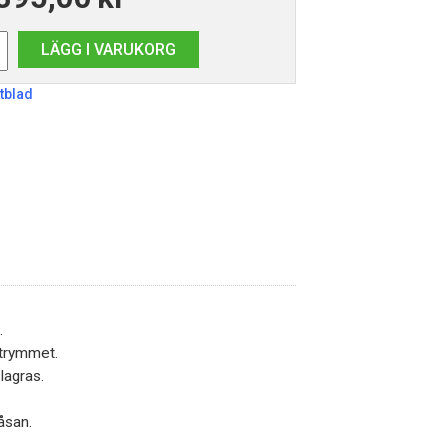
LÄGG I VARUKORG
tblad
n.
 utrymmet.
 lagras.
åsan.