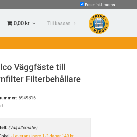
Priser inkl. moms
0,00 kr
Till kassan
lco Väggfäste till
nfilter Filterbehållare
lnummer:
5949816
st.
ell:
Välj alternativ
Enkel
Leverans inom 1-3 dagar
149 kr