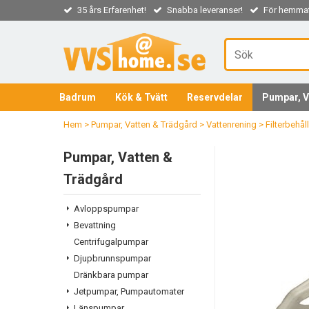
35 års Erfarenhet!
Snabba leveranser!
För hemmaf
Badrum
Kök & Tvätt
Reservdelar
Pumpar, V
Hem
>
Pumpar, Vatten & Trädgård
>
Vattenrening
>
Filterbehål
Pumpar, Vatten &
Trädgård
Avloppspumpar
Bevattning
Centrifugalpumpar
Djupbrunnspumpar
Dränkbara pumpar
Jetpumpar, Pumpautomater
Länspumpar