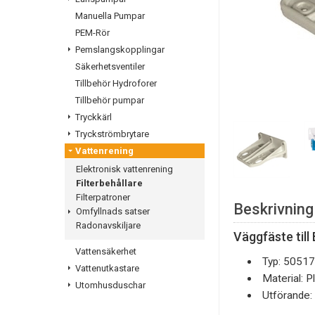
Manuella Pumpar
PEM-Rör
Pemslangskopplingar
Säkerhetsventiler
Tillbehör Hydroforer
Tillbehör pumpar
Tryckkärl
Tryckströmbrytare
Vattenrening
Elektronisk vattenrening
Filterbehållare
Filterpatroner
Beskrivning
Omfyllnads satser
Radonavskiljare
Väggfäste till
Vattensäkerhet
Typ:
50517
Vattenutkastare
Material:
Pl
Utomhusduschar
Utförande: