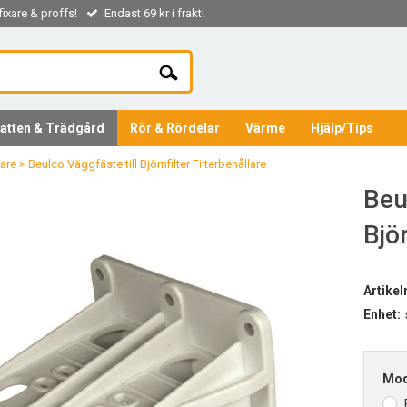
ixare & proffs!
Endast 69 kr i frakt!
atten & Trädgård
Rör & Rördelar
Värme
Hjälp/Tips
lare
>
Beulco Väggfäste till Björnfilter Filterbehållare
Beu
Björ
Artike
Enhet:
Mod