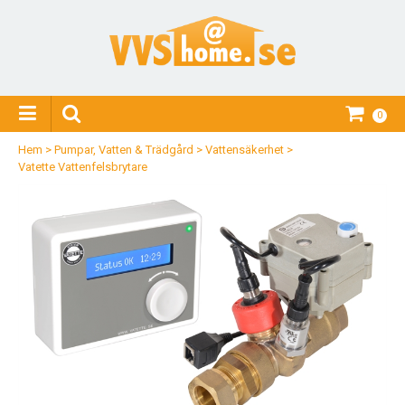
0
Hem
>
Pumpar, Vatten & Trädgård
>
Vattensäkerhet
>
Vatette Vattenfelsbrytare