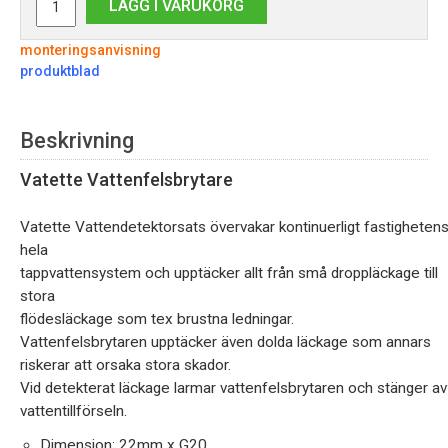
LÄGG I VARUKORG
monteringsanvisning
produktblad
Beskrivning
Vatette Vattenfelsbrytare
Vatette
Vattendetektorsats
övervakar kontinuerligt fastigheten
hela
tappvattensystem och upptäcker allt från små droppläckage till
stora
flödesläckage som tex brustna ledningar.
Vattenfelsbrytaren upptäcker även dolda läckage som annars
riskerar att orsaka stora skador.
Vid detekterat läckage larmar vattenfelsbrytaren och stänger av
vattentillförseln.
Dimension: 22mm x G20