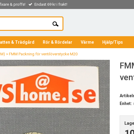
ixare & proffs!
Endast 69 kr i frakt!
atten & Trädgård
Rör & Rördelar
Värme
Hjälp/Tips
MM)
>
FMM Packning för ventilöverstycke M20
FMM
ven
Artike
Enhet:
Lage
10