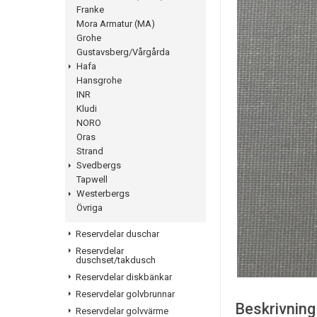
Franke
Mora Armatur (MA)
Grohe
Gustavsberg/Vårgårda
Hafa
Hansgrohe
INR
Kludi
NORO
Oras
Strand
Svedbergs
Tapwell
Westerbergs
Övriga
Reservdelar duschar
Reservdelar
duschset/takdusch
Reservdelar diskbänkar
Reservdelar golvbrunnar
Beskrivning
Reservdelar golvvärme