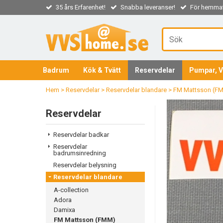
35 års Erfarenhet!
Snabba leveranser!
För hemmaf
Badrum
Kök & Tvätt
Reservdelar
Pumpar, V
Hem
>
Reservdelar
>
Reservdelar blandare
>
FM Mattsson (F
Reservdelar
Reservdelar badkar
Reservdelar
badrumsinredning
Reservdelar belysning
Reservdelar blandare
A-collection
Adora
Damixa
FM Mattsson (FMM)