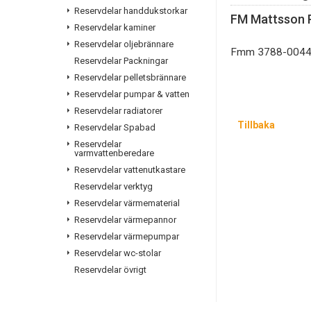
Reservdelar handdukstorkar
FM Mattsson P
Reservdelar kaminer
Reservdelar oljebrännare
Fmm 3788-004
Reservdelar Packningar
Reservdelar pelletsbrännare
Reservdelar pumpar & vatten
Reservdelar radiatorer
Tillbaka
Reservdelar Spabad
Reservdelar
varmvattenberedare
Reservdelar vattenutkastare
Reservdelar verktyg
Reservdelar värmematerial
Reservdelar värmepannor
Reservdelar värmepumpar
Reservdelar wc-stolar
Reservdelar övrigt