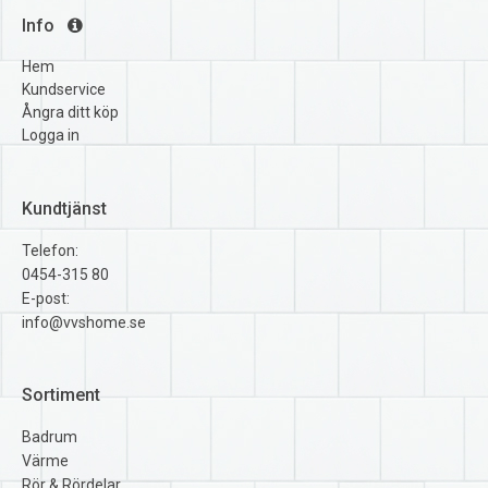
Info
Hem
Kundservice
Ångra ditt köp
Logga in
Kundtjänst
Telefon:
0454-315 80
E-post:
info@vvshome.se
Sortiment
Badrum
Värme
Rör & Rördelar