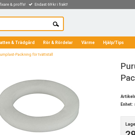
ixare & proffs!
Endast 69 kr i frakt!
atten & Trädgård
Rör & Rördelar
Värme
Hjälp/Tips
umplast-Packning för tvättställ
Pur
Pac
Artike
Enhet:
Lage
29