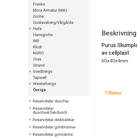
Franke
Mora Armatur (MA)
Grohe
Gustavsberg/Vårgårda
Hafa
Beskrivning
Hansgrohe
INR
Purus Skumpla
Kludi
av cellplast
NORO
Oras
60x40x4mm
Strand
Svedbergs
Tapwell
Westerbergs
Övriga
Tillbaka
Reservdelar duschar
Reservdelar
duschset/takdusch
Reservdelar diskbänkar
Reservdelar golvbrunnar
Reservdelar golvvärme