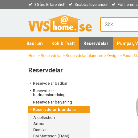
35 års Erfarenhet!
Snabba leveranser!
För hemmaf
Badrum
Kök & Tvätt
Reservdelar
Pumpar, V
Hem
>
Reservdelar
>
Reservdelar blandare
>
Övriga
>
Purus Sk
Reservdelar
Reservdelar badkar
Reservdelar
badrumsinredning
Reservdelar belysning
Reservdelar blandare
A-collection
Adora
Damixa
FM Mattsson (FMM)