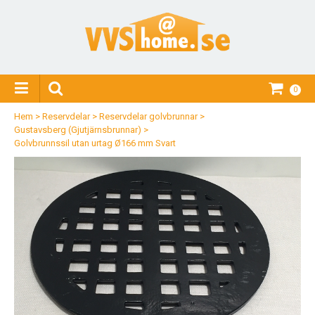
0
Hem
>
Reservdelar
>
Reservdelar golvbrunnar
>
Gustavsberg (Gjutjärnsbrunnar)
>
Golvbrunnssil utan urtag Ø166 mm Svart