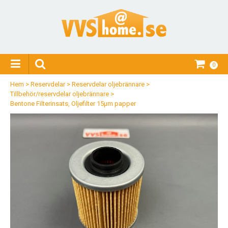
0
Hem
>
Reservdelar
>
Reservdelar oljebrännare
>
Tillbehör/reservdelar oljebrännare
>
Bentone Filterinsats, Oljefilter 15µm papper