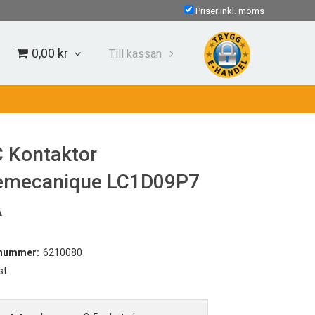
Priser inkl. moms
0,00 kr
Till kassan
 Kontaktor
emecanique LC1D09P7
A
lnummer:
6210080
st.