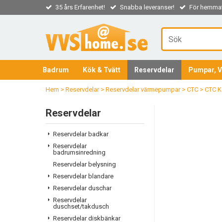
35 års Erfarenhet!
Snabba leveranser!
För hemmaf
Badrum
Kök & Tvätt
Reservdelar
Pumpar, V
Hem
>
Reservdelar
>
Reservdelar värmepumpar
>
CTC
>
CTC K
Reservdelar
Reservdelar badkar
Reservdelar
badrumsinredning
Reservdelar belysning
Reservdelar blandare
Reservdelar duschar
Reservdelar
duschset/takdusch
Reservdelar diskbänkar