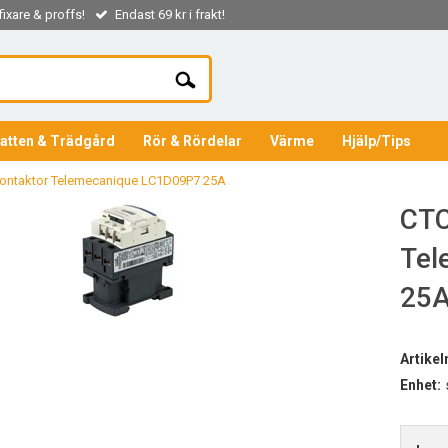
ixare & proffs!
Endast 69 kr i frakt!
atten & Trädgård
Rör & Rördelar
Värme
Hjälp/Tips
ontaktor Telemecanique LC1D09P7 25A
CTC
Tel
25
Artike
Enhet: