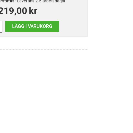
rstatus:
Leverans 2-5 arbetsdagar
219,00
kr
LÄGG I VARUKORG