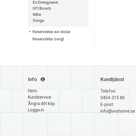
Es Energysave
IVT/Bosch
Nibe
Övriga
Reservdelar wc-stolar
Reservdelar övrigt
Info
Kundtjänst
Hem
Telefon:
Kundservice
0454-315 80
Ångra ditt köp
E-post:
Logga in
info@vvshome.se