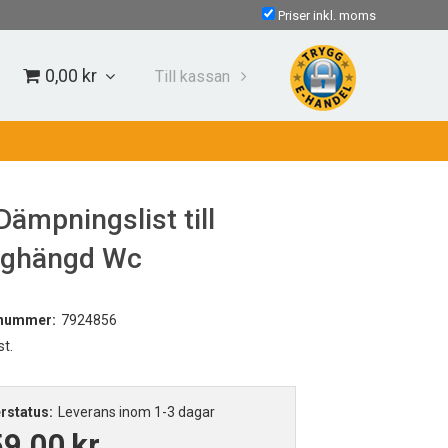
Priser inkl. moms
0,00 kr
Till kassan
Dämpningslist till
ghängd Wc
lnummer:
7924856
st.
rstatus:
Leverans inom 1-3 dagar
59,00
kr