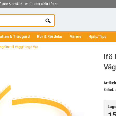
ixare & proffs!
Endast 69 kr i frakt!
atten & Trädgård
Rör & Rördelar
Värme
Hjälp/Tips
ngslist till Vägghängd Wc
Ifö 
Väg
Artike
Enhet:
Lage
1