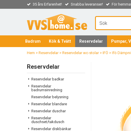
35 års Erfarenhet!
Snabba leveranser!
För hemmaf
Badrum
Kök & Tvätt
Reservdelar
Pumpar, V
Hem
>
Reservdelar
>
Reservdelar wc-stolar
>
IFÖ
>
Ifö Dämpni
Reservdelar
Reservdelar badkar
Reservdelar
badrumsinredning
Reservdelar belysning
Reservdelar blandare
Reservdelar duschar
Reservdelar
duschset/takdusch
Reservdelar diskbänkar