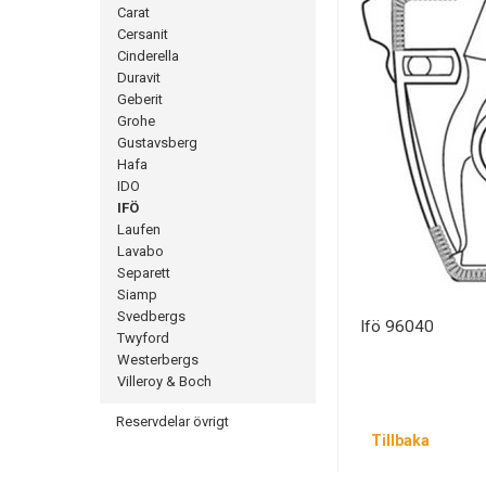
Carat
Cersanit
Cinderella
Duravit
Geberit
Grohe
Gustavsberg
Hafa
IDO
IFÖ
Laufen
Lavabo
Separett
Siamp
Svedbergs
Ifö 96040
Twyford
Westerbergs
Villeroy & Boch
Reservdelar övrigt
Tillbaka