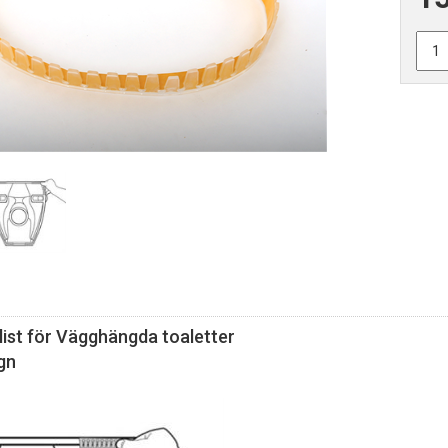
list för Vägghängda toaletter
gn