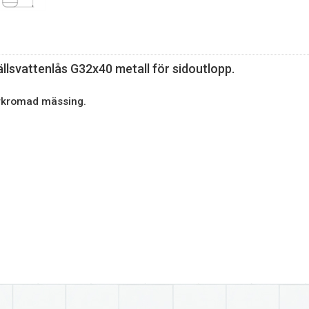
llsvattenlås G32x40 metall för sidoutlopp.
örkromad mässing.