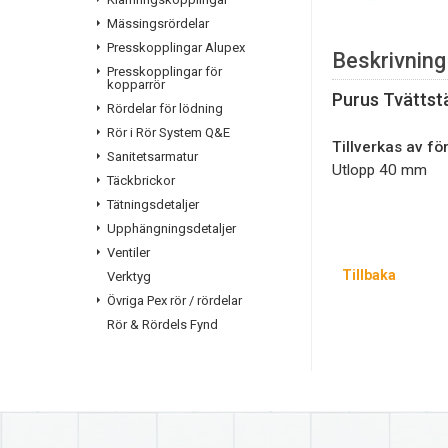
Mässingsrördelar
Presskopplingar Alupex
Beskrivning
Presskopplingar för
kopparrör
Purus Tvättstä
Rördelar för lödning
Rör i Rör System Q&E
Tillverkas av f
Sanitetsarmatur
Utlopp 40 mm
Täckbrickor
Tätningsdetaljer
Upphängningsdetaljer
Ventiler
Tillbaka
Verktyg
Övriga Pex rör / rördelar
Rör & Rördels Fynd