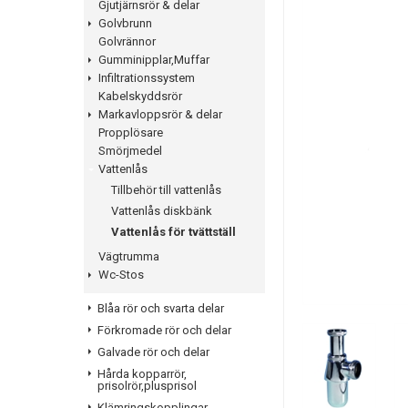
Gjutjärnsrör & delar
Golvbrunn
Golvrännor
Gumminipplar,Muffar
Infiltrationssystem
Kabelskyddsrör
Markavloppsrör & delar
Propplösare
Smörjmedel
Vattenlås
Tillbehör till vattenlås
Vattenlås diskbänk
Vattenlås för tvättställ
Vägtrumma
Wc-Stos
Blåa rör och svarta delar
Förkromade rör och delar
Galvade rör och delar
Hårda kopparrör,
prisolrör,plusprisol
Klämringskopplingar