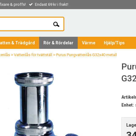
ixare & proffs!
Endast 69 kr i frakt!
atten & Trädgård
Rör & Rördelar
Värme
Hjälp/Tips
tenlås
>
Vattenlås för tvättställ
>
Purus Pungvattenlås G32x40 metall
Pur
G32
Artike
Enhet:
Lage
3