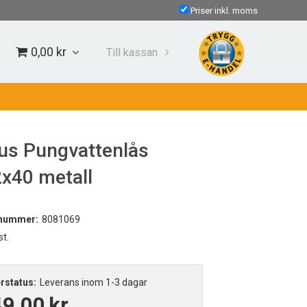
Priser inkl. moms
0,00 kr
Till kassan
us Pungvattenlås
x40 metall
lnummer:
8081069
st.
rstatus:
Leverans inom 1-3 dagar
49,00
kr