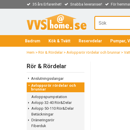
35 års Erfarenhet!
Snabba leveranser!
För hemmaf
Badrum
Kök & Tvätt
Reservdelar
Pumpar, V
Hem
>
Rör & Rördelar
>
Avloppsrör rördelar och brunnar
>
Vat
Rör & Rördelar
Anslutningsslangar
Avloppsrör rördelar och
brunnar
Avloppspumpstation
Avlopp 32-40 Rör&Delar
Avlopp 50-110 Rör&Delar
Betäckningar
Dräneringsrör
Fiberduk