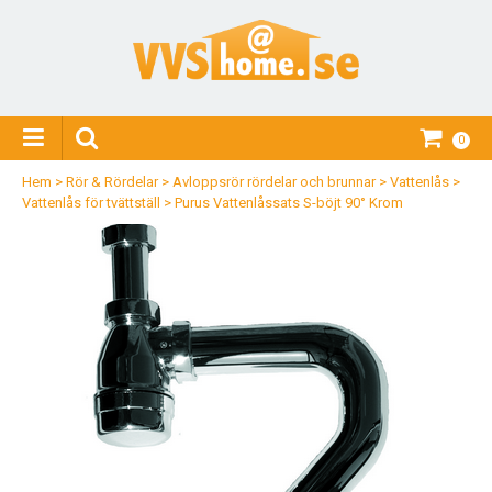
0
Hem
>
Rör & Rördelar
>
Avloppsrör rördelar och brunnar
>
Vattenlås
>
Vattenlås för tvättställ
>
Purus Vattenlåssats S-böjt 90° Krom