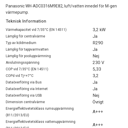
Panasonic WH-ADC0316M9E82, luft/vatten innedel för M-gen
värmepump.
Teknisk Information
3,2 kW
Värmekapacitet vid 7/35°C (EN 14511)
Ja
Lämplig för centralvärme
R290
Typ av köldmedium
Ja
Lämplig för tappvarmvatten
Nej
Lämplig för pooluppvärmning
230 V
Anslutningsspänning
5,33
COP vid 7/35°C (EN 14511)
3,2
COPd vid Tj=+7°C
Ja
Dataöverföring via Bus
Ja
Dataöverföring via Internet
Nej
Dataöverföring via USB
Övrigt
Dimension centralvärme
Energieffektivetetsklass rumsuppvärmning
A+++
(811/2013/EU)
Energieffektivetetsklass vattenuppvärmning
A+++