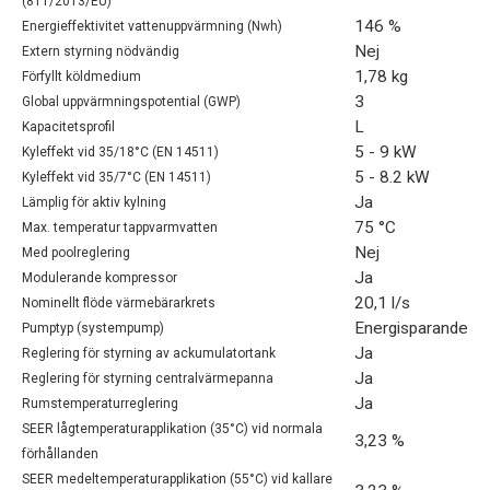
(811/2013/EU)
146 %
Energieffektivitet vattenuppvärmning (Nwh)
Nej
Extern styrning nödvändig
1,78 kg
Förfyllt köldmedium
3
Global uppvärmningspotential (GWP)
L
Kapacitetsprofil
5 - 9 kW
Kyleffekt vid 35/18°C (EN 14511)
5 - 8.2 kW
Kyleffekt vid 35/7°C (EN 14511)
Ja
Lämplig för aktiv kylning
75 °C
Max. temperatur tappvarmvatten
Nej
Med poolreglering
Ja
Modulerande kompressor
20,1 l/s
Nominellt flöde värmebärarkrets
Energisparande
Pumptyp (systempump)
Ja
Reglering för styrning av ackumulatortank
Ja
Reglering för styrning centralvärmepanna
Ja
Rumstemperaturreglering
SEER lågtemperaturapplikation (35°C) vid normala
3,23 %
förhållanden
SEER medeltemperaturapplikation (55°C) vid kallare