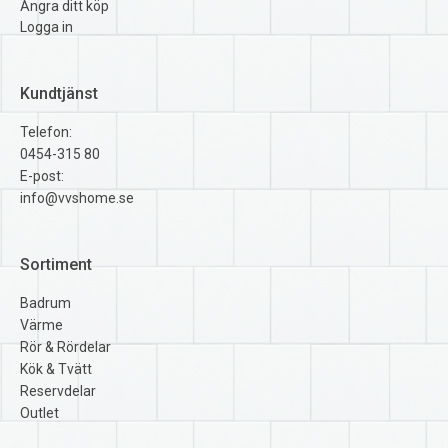
Ångra ditt köp
Logga in
Kundtjänst
Telefon:
0454-315 80
E-post:
info@vvshome.se
Sortiment
Badrum
Värme
Rör & Rördelar
Kök & Tvätt
Reservdelar
Outlet