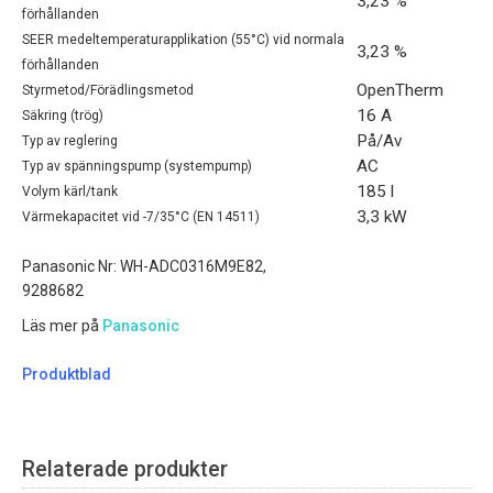
3,23 %
förhållanden
SEER medeltemperaturapplikation (55°C) vid normala
3,23 %
förhållanden
OpenTherm
Styrmetod/Förädlingsmetod
16 A
Säkring (trög)
På/Av
Typ av reglering
AC
Typ av spänningspump (systempump)
185 l
Volym kärl/tank
3,3 kW
Värmekapacitet vid -7/35°C (EN 14511)
Panasonic Nr: WH-ADC0316M9E82,
9288682
Läs mer på
Panasonic
Produktblad
Relaterade produkter