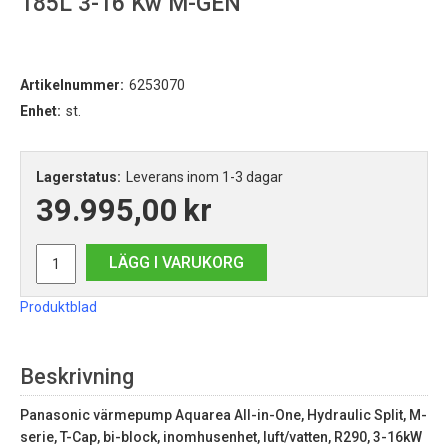
185L 3-16 Kw M-GEN
Artikelnummer:
6253070
Enhet:
st.
Lagerstatus:
Leverans inom 1-3 dagar
39.995,00
kr
LÄGG I VARUKORG
Produktblad
Beskrivning
Panasonic värmepump Aquarea All-in-One, Hydraulic Split, M-
serie, T-Cap, bi-block, inomhusenhet, luft/vatten, R290, 3-16kW