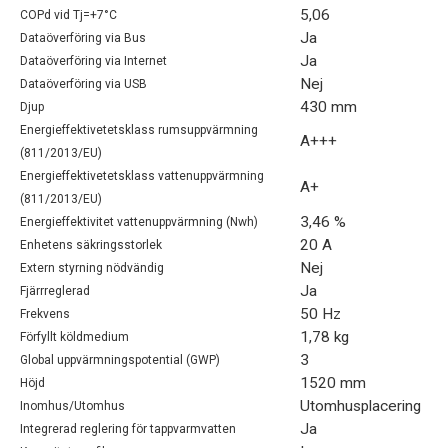
5,06
COPd vid Tj=+7°C
Ja
Dataöverföring via Bus
Ja
Dataöverföring via Internet
Nej
Dataöverföring via USB
430 mm
Djup
Energieffektivetetsklass rumsuppvärmning
A+++
(811/2013/EU)
Energieffektivetetsklass vattenuppvärmning
A+
(811/2013/EU)
3,46 %
Energieffektivitet vattenuppvärmning (Nwh)
20 A
Enhetens säkringsstorlek
Nej
Extern styrning nödvändig
Ja
Fjärrreglerad
50 Hz
Frekvens
1,78 kg
Förfyllt köldmedium
3
Global uppvärmningspotential (GWP)
1520 mm
Höjd
Utomhusplacering
Inomhus/Utomhus
Ja
Integrerad reglering för tappvarmvatten