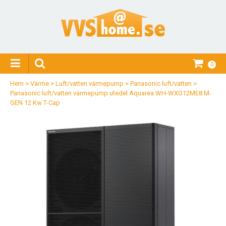
0
Hem
>
Värme
>
Luft/vatten värmepump
>
Panasonic luft/vatten
>
Panasonic luft/vatten värmepump utedel Aquarea WH-WXG12ME8 M-
GEN 12 Kw T-Cap