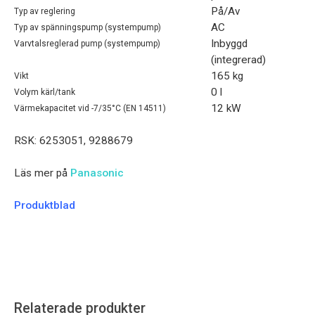
På/Av
Typ av reglering
AC
Typ av spänningspump (systempump)
Inbyggd
Varvtalsreglerad pump (systempump)
(integrerad)
165 kg
Vikt
0 l
Volym kärl/tank
12 kW
Värmekapacitet vid -7/35°C (EN 14511)
RSK: 6253051,
9288679
Läs mer på
Panasonic
Produktblad
Relaterade produkter