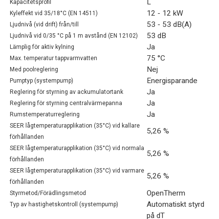
L
Kapacitetsprofil
12 - 12 kW
Kyleffekt vid 35/18°C (EN 14511)
53 - 53 dB(A)
Ljudnivå (vid drift) från/till
53 dB
Ljudnivå vid 0/35 °C på 1 m avstånd (EN 12102)
Ja
Lämplig för aktiv kylning
75 °C
Max. temperatur tappvarmvatten
Nej
Med poolreglering
Energisparande
Pumptyp (systempump)
Ja
Reglering för styrning av ackumulatortank
Ja
Reglering för styrning centralvärmepanna
Ja
Rumstemperaturreglering
SEER lågtemperaturapplikation (35°C) vid kallare
5,26 %
förhållanden
SEER lågtemperaturapplikation (35°C) vid normala
5,26 %
förhållanden
SEER lågtemperaturapplikation (35°C) vid varmare
5,26 %
förhållanden
OpenTherm
Styrmetod/Förädlingsmetod
Automatiskt styrd
Typ av hastighetskontroll (systempump)
på dT